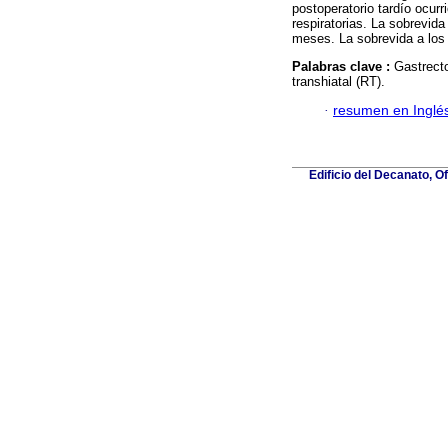
postoperatorio tardío ocur
respiratorias. La sobrevid
meses. La sobrevida a los
Palabras clave :
Gastrect
transhiatal (RT).
·
resumen en Inglé
Edificio del Decanato, O