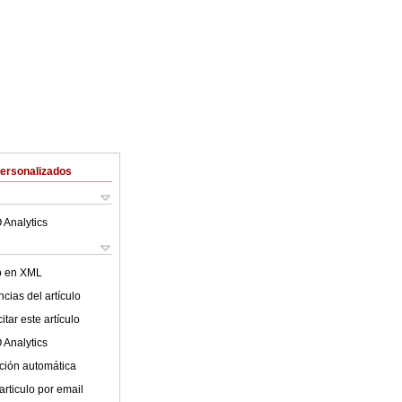
Personalizados
 Analytics
lo en XML
cias del artículo
tar este artículo
 Analytics
ción automática
articulo por email