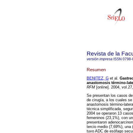
Revista de la Fac
versión impresa
ISSN
0798-
Resumen
BENITEZ, G
et al.
Gastre
anastomosis término-late
RFM
[online]. 2004, vol.2
Se presentan los casos de 
de cirugía, a los cuales s
anastomosis término-later
técnica simplificada, segu
2004 se operaron 13 casos
femeninos (23,1%), con un
presentaron adenocarcinoma
tercio medio (7,69%), una 
tuvo ADC de esófago secund