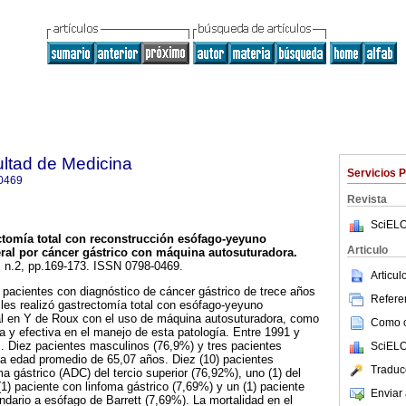
ultad de Medicina
Servicios 
0469
Revista
SciELO
ctomía total con reconstrucción esófago-yeyuno
Articulo
ral por cáncer gástrico con máquina autosuturadora
.
7, n.2, pp.169-173. ISSN 0798-0469.
Articu
pacientes con diagnóstico de cáncer gástrico de trece años
Referen
e les realizó gastrectomía total con esófago-yeyuno
al en Y de Roux con el uso de máquina autosuturadora, como
Como ci
ra y efectiva en el manejo de esta patología. Entre 1991 y
. Diez pacientes masculinos (76,9%) y tres pacientes
SciELO
a edad promedio de 65,07 años. Diez (10) pacientes
Traduc
 gástrico (ADC) del tercio superior (76,92%), uno (1) del
(1) paciente con linfoma gástrico (7,69%) y un (1) paciente
Enviar 
ario a esófago de Barrett (7,69%). La mortalidad en el