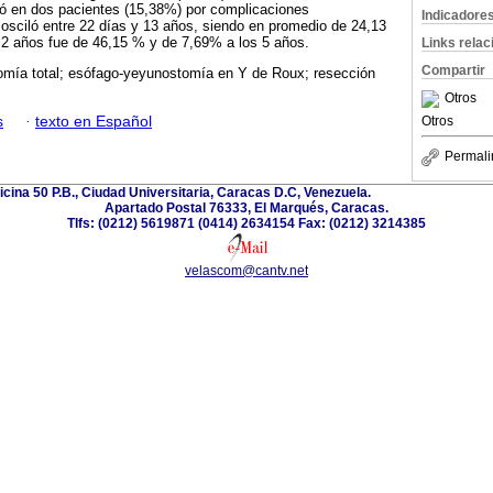
rió en dos pacientes (15,38%) por complicaciones
Indicadore
a osciló entre 22 días y 13 años, siendo en promedio de 24,13
 2 años fue de 46,15 % y de 7,69% a los 5 años.
Links rela
Compartir
omía total; esófago-yeyunostomía en Y de Roux; resección
Otros
s
·
texto en Español
Otros
Permali
ficina 50 P.B., Ciudad Universitaria, Caracas D.C, Venezuela.
Apartado Postal 76333, El Marqués, Caracas.
Tlfs: (0212) 5619871 (0414) 2634154 Fax: (0212) 3214385
velascom@cantv.net