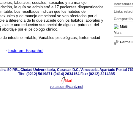
natorios, laborales, sociales, sexuales y su manejo
Indicadore
idación, la guía se administró a 17 pacientes diagnosticados
rritable. Los resultados indican que los hábitos de
Links rela
 sexuales y de manejo emocional se ven afectados por el
Compartilh
able a diferencia de lo que sucede con los hábitos laborales y
 existe una reducción sustancial de algunos patrones del
Mais
 abordaje por el psicólogo clínico.
Mais
 de intestino irritable; Variables psicológicas; Enfermedad
Permali
·
texto em Espanhol
icina 50 P.B., Ciudad Universitaria, Caracas D.C, Venezuela. Apartado Postal 7
Tlfs: (0212) 5619871 (0414) 2634154 Fax: (0212) 3214385
velascom@cantv.net