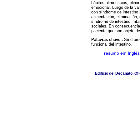
hábitos alimenticios, elimi
emocional. Luego de la val
con síndrome de intestino i
alimentación, eliminación,
síndrome de intestino irrit
sociales. En consecuencia,
paciente que son objeto del
Palavras-chave :
Síndrome
funcional del intestino.
·
resumo em Inglês
Edificio del Decanato, Of