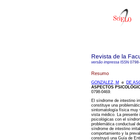
Revista de la Fac
versão impressa
ISSN
0798
Resumo
GONZALEZ, M
e
DE AS
ASPECTOS PSICOLÓGI
0798-0469.
El síndrome de intestino irr
constituye una problemátic
sintomatología física muy
vista médico. La presente 
psicológicas con el síndrom
problemática conductual de
síndrome de intestino irrit
comportamiento y la prevale
construyó una Guía de Entr