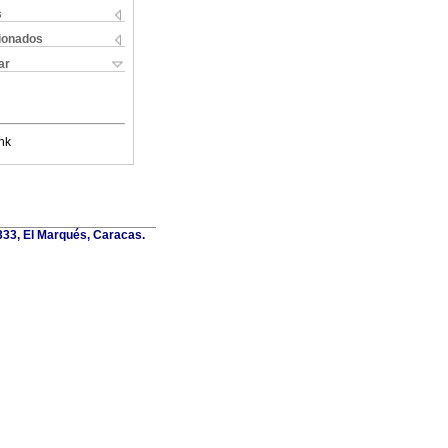
s
cionados
ar
nk
6333, El Marqués, Caracas.