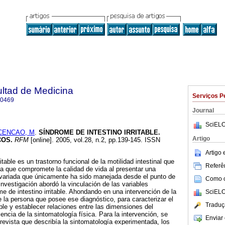
ultad de Medicina
Serviços P
-0469
Journal
SciELO
CENCAO, M
.
SÍNDROME DE INTESTINO IRRITABLE.
Artigo
COS
.
RFM
[online]. 2005, vol.28, n.2, pp.139-145. ISSN
Artigo
itable es un trastorno funcional de la motilidad intestinal que
Referên
a que compromete la calidad de vida al presentar una
 variada que únicamente ha sido manejada desde el punto de
Como ci
investigación abordó la vinculación de las variables
e de intestino irritable. Ahondando en una intervención de la
SciELO
 la persona que posee ese diagnóstico, para caracterizar el
Traduç
able y establecer relaciones entre las dimensiones del
ncia de la sintomatología física. Para la intervención, se
Enviar 
evista que describía la sintomatología experimentada, los