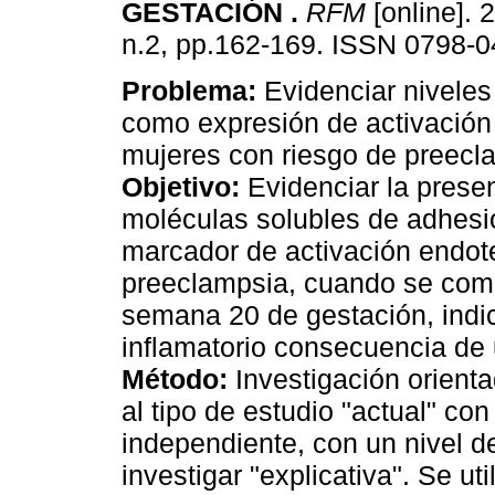
GESTACIÓN
.
RFM
[online]. 
n.2, pp.162-169. ISSN 0798-0
Problema:
Evidenciar nivele
como expresión de activación 
mujeres con riesgo de preecl
Objetivo:
Evidenciar la prese
moléculas solubles de adhes
marcador de activación endote
preeclampsia, cuando se comp
semana 20 de gestación, indi
inflamatorio consecuencia de
Método:
Investigación orienta
al tipo de estudio "actual" co
independiente, con un nivel d
investigar "explicativa". Se ut