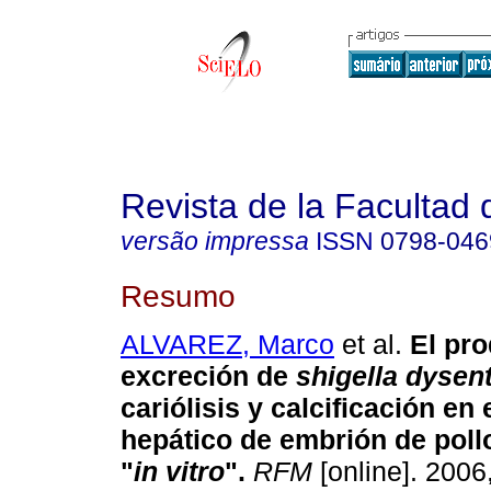
Revista de la Facultad
versão impressa
ISSN
0798-046
Resumo
ALVAREZ, Marco
et al.
El pr
excreción de
shigella dysen
cariólisis y calcificación
en e
hepático de embrión de pollo
"
in vitro
"
.
RFM
[online]. 2006,