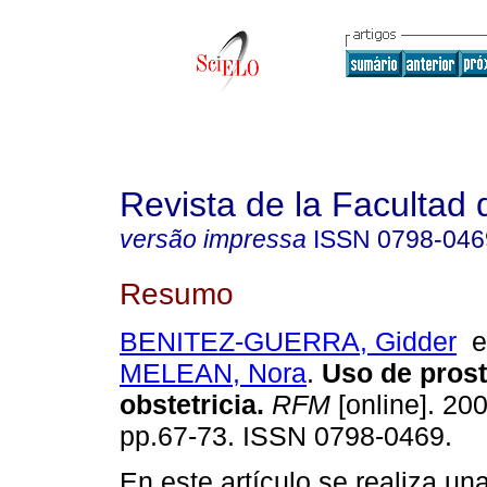
Revista de la Facultad
versão impressa
ISSN
0798-046
Resumo
BENITEZ-GUERRA, Gidder
MELEAN, Nora
.
Uso de pros
obstetricia
.
RFM
[online]. 200
pp.67-73. ISSN 0798-0469.
En este artículo se realiza una