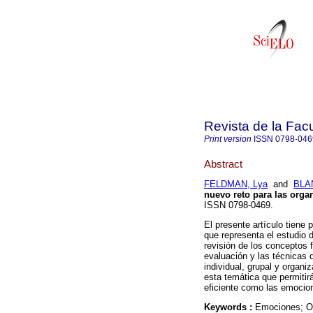
Revista de la Fac
Print version
ISSN
0798-046
Abstract
FELDMAN, Lya
and
BLAN
nuevo reto para las orga
ISSN 0798-0469.
El presente artículo tiene 
que representa el estudio 
revisión de los conceptos 
evaluación y las técnicas d
individual, grupal y organi
esta temática que permitir
eficiente como las emocion
Keywords :
Emociones; Or