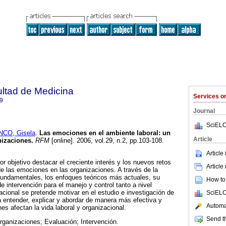
ultad de Medicina
Services 
9
Journal
SciELO
CO, Gisela
.
Las emociones en el ambiente laboral
:
un
Article
nizaciones
.
RFM
[online]. 2006, vol.29, n.2, pp.103-108.
Article
por objetivo destacar el creciente interés y los nuevos retos
Article
de las emociones en las organizaciones. A través de la
fundamentales, los enfoques teóricos más actuales, su
How to 
e intervención para el manejo y control tanto a nivel
zacional se pretende motivar en el estudio e investigación de
SciELO
á entender, explicar y abordar de manera más efectiva y
Automat
es afectan la vida laboral y organizacional.
Send th
ganizaciones; Evaluación; Intervención.