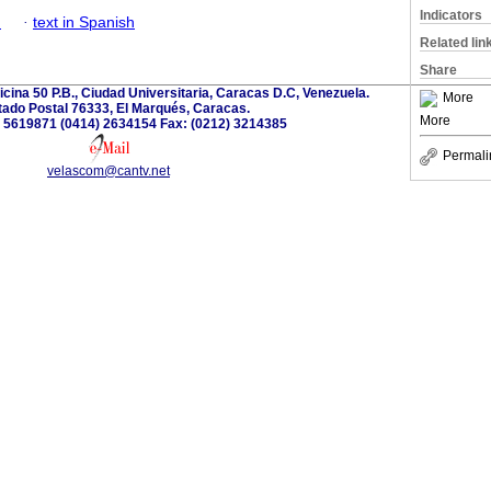
Indicators
h
·
text in Spanish
Related lin
Share
ficina 50 P.B., Ciudad Universitaria, Caracas D.C, Venezuela.
More
ado Postal 76333, El Marqués, Caracas.
More
2) 5619871 (0414) 2634154 Fax: (0212) 3214385
Permali
velascom@cantv.net