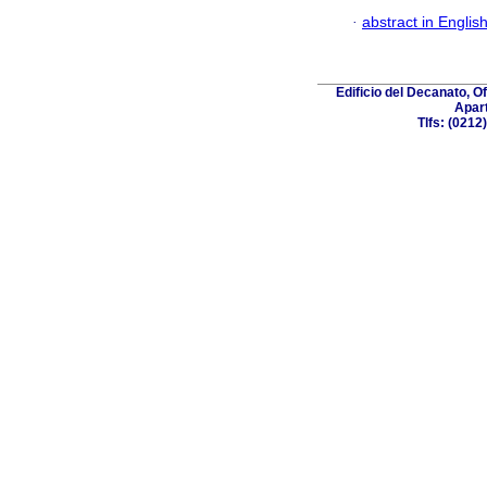
·
abstract in Englis
Edificio del Decanato, O
Apart
Tlfs: (021