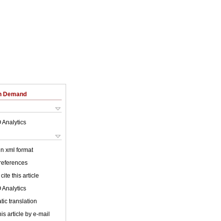
on Demand
 Analytics
 in xml format
 references
cite this article
 Analytics
ic translation
is article by e-mail