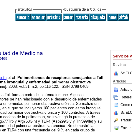
ultad de Medicina
Servicios 
0469
Revista
SciELO
beth
et al.
Polimorfismos de receptores semejantes a Toll
Articulo
asma bronquial y enfermedad pulmonar obstructiva
ine]. 2008, vol.31, n.2, pp.116-122. ISSN 0798-0469.
Articu
 a Toll forman parte del sistema inmune. Algunas
Referen
tores se han relacionado con el desarrollo de enfermedades
a enfermedad pulmonar obstructiva crónica. Se realizó un
Como ci
, en el que se incluyeron 100 pacientes con asma bronquial,
ad pulmonar obstructiva crónica y 100 controles. A través
SciELO
en cadena de la polimerasa, se investigó la presencia de
Traduc
g677Trp y Arg753Gln) y TLR4 (Asp299Gly y Thr399Ile) y su
ermedad pulmonar obstructiva crónica. Se demostró la
Enviar 
s en TLR4 con una frecuencia del 9 % en cada grupo de