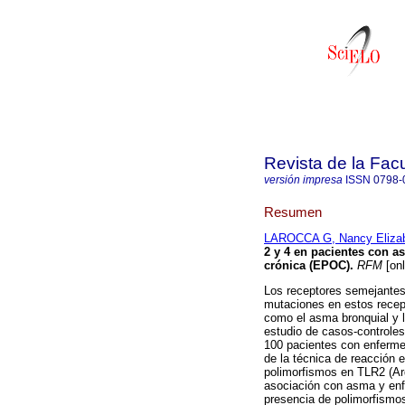
Revista de la Fac
versión impresa
ISSN
0798-
Resumen
LAROCCA G, Nancy Eliza
2 y 4 en pacientes con 
crónica (EPOC)
.
RFM
[onl
Los receptores semejantes
mutaciones en estos recep
como el asma bronquial y l
estudio de casos-controles
100 pacientes con enfermed
de la técnica de reacción 
polimorfismos en TLR2 (Ar
asociación con asma y enf
presencia de polimorfismo