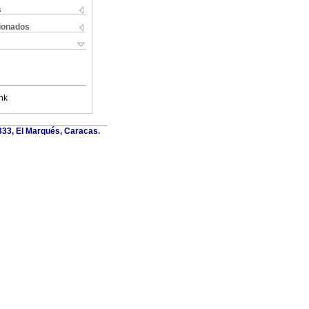
s
cionados
nk
6333, El Marqués, Caracas.