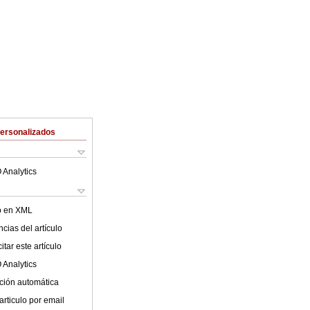
Personalizados
 Analytics
lo en XML
cias del artículo
tar este artículo
 Analytics
ción automática
articulo por email