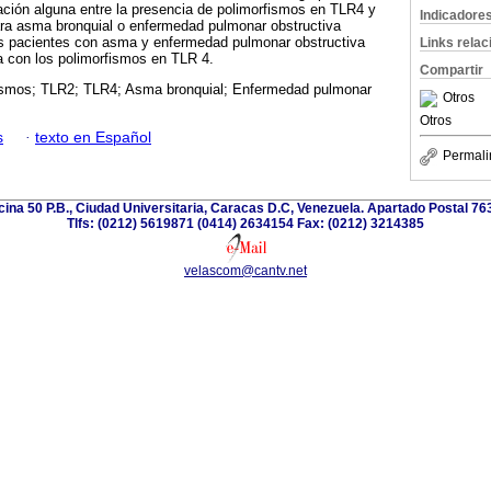
ación alguna entre la presencia de polimorfismos en TLR4 y
Indicadore
ara asma bronquial o enfermedad pulmonar obstructiva
os pacientes con asma y enfermedad pulmonar obstructiva
Links rela
a con los polimorfismos en TLR 4.
Compartir
ismos; TLR2; TLR4; Asma bronquial; Enfermedad pulmonar
Otros
Otros
s
·
texto en Español
Permali
icina 50 P.B., Ciudad Universitaria, Caracas D.C, Venezuela. Apartado Postal 7
Tlfs: (0212) 5619871 (0414) 2634154 Fax: (0212) 3214385
velascom@cantv.net