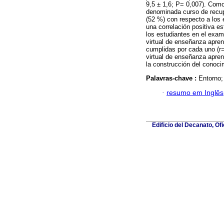
9,5 ± 1,6; P= 0,007). Como
denominada curso de recu
(52 %) con respecto a los 
una correlación positiva es
los estudiantes en el exam
virtual de enseñanza apren
cumplidas por cada uno (r=
virtual de enseñanza apren
la construcción del conoci
Palavras-chave :
Entorno;
·
resumo em Inglês
Edificio del Decanato, Of