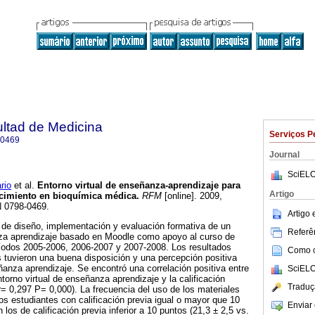
ultad de Medicina
Serviços P
-0469
Journal
SciELO
rio
et al.
Entorno virtual de enseñanza-aprendizaje para
Artigo
ocimiento en bioquímica médica
.
RFM
[online]. 2009,
N 0798-0469.
Artigo
 de diseño, implementación y evaluación formativa de un
Referên
nza aprendizaje basado en Moodle como apoyo al curso de
ríodos 2005-2006, 2006-2007 y 2007-2008. Los resultados
Como ci
s tuvieron una buena disposición y una percepción positiva
eñanza aprendizaje. Se encontró una correlación positiva entre
SciELO
ntorno virtual de enseñanza aprendizaje y la calificación
Traduç
(r= 0,297 P= 0,000). La frecuencia del uso de los materiales
los estudiantes con calificación previa igual o mayor que 10
Enviar 
os de calificación previa inferior a 10 puntos (21,3 ± 2,5 vs.