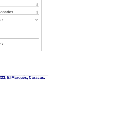
s
cionados
ar
nk
6333, El Marqués, Caracas.