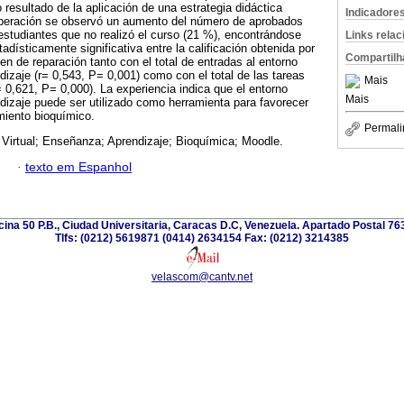
 resultado de la aplicación de una estrategia didáctica
Indicadore
peración se observó un aumento del número de aprobados
estudiantes que no realizó el curso (21 %), encontrándose
Links rela
tadísticamente significativa entre la calificación obtenida por
Compartilh
en de reparación tanto con el total de entradas al entorno
dizaje (r= 0,543, P= 0,001) como con el total de las tareas
Mais
 0,621, P= 0,000). La experiencia indica que el entorno
Mais
dizaje puede ser utilizado como herramienta para favorecer
miento bioquímico.
Permali
 Virtual; Enseñanza; Aprendizaje; Bioquímica; Moodle.
·
texto em Espanhol
icina 50 P.B., Ciudad Universitaria, Caracas D.C, Venezuela. Apartado Postal 7
Tlfs: (0212) 5619871 (0414) 2634154 Fax: (0212) 3214385
velascom@cantv.net