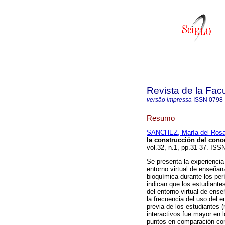
Revista de la Fac
versão impressa
ISSN
0798
Resumo
SANCHEZ, María del Rosa
la construcción del con
vol.32, n.1, pp.31-37. ISS
Se presenta la experiencia
entorno virtual de enseña
bioquímica durante los pe
indican que los estudiante
del entorno virtual de ens
la frecuencia del uso del e
previa de los estudiantes 
interactivos fue mayor en 
puntos en comparación con l