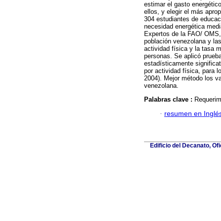
estimar el gasto energético
ellos, y elegir el más apro
304 estudiantes de educac
necesidad energética medi
Expertos de la FAO/ OMS, l
población venezolana y l
actividad física y la tasa 
personas. Se aplicó prueba
estadísticamente significa
por actividad física, par
2004). Mejor método los va
venezolana.
Palabras clave :
Requerimi
·
resumen en Inglé
Edificio del Decanato, Of