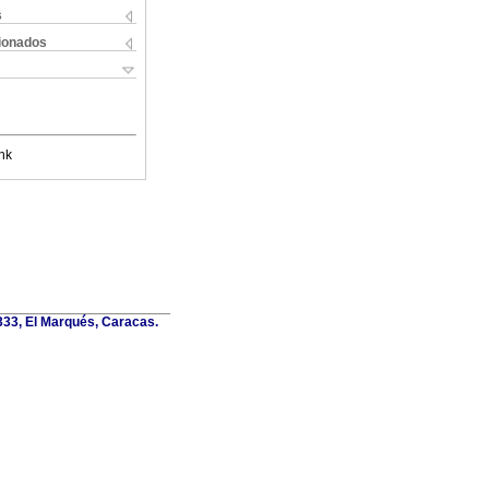
s
cionados
nk
6333, El Marqués, Caracas.