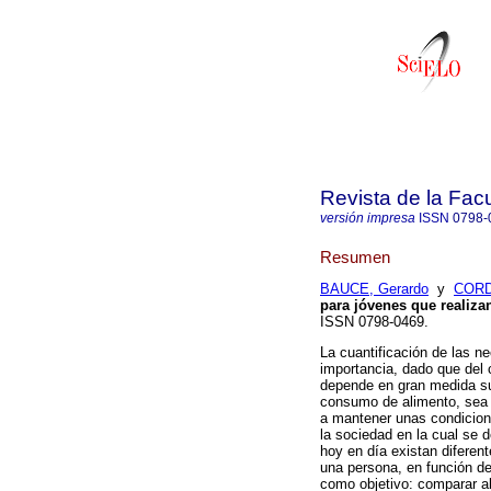
Revista de la Fac
versión impresa
ISSN
0798-
Resumen
BAUCE, Gerardo
y
CORD
para jóvenes que realizan
ISSN 0798-0469.
La cuantificación de las n
importancia, dado que del
depende en gran medida su
consumo de alimento, sea 
a mantener unas condicione
la sociedad en la cual se 
hoy en día existan diferen
una persona, en función de
como objetivo: comparar a