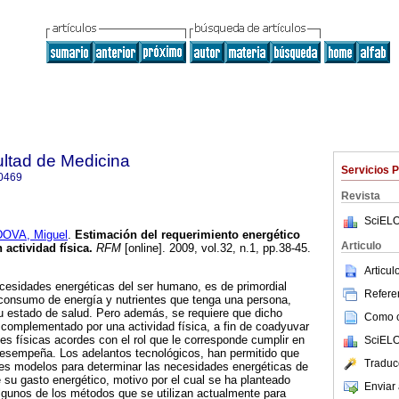
ultad de Medicina
Servicios 
0469
Revista
SciELO
OVA, Miguel
.
Estimación del requerimiento energético
Articulo
 actividad física
.
RFM
[online]. 2009, vol.32, n.1, pp.38-45.
Articu
ecesidades energéticas del ser humano, es de primordial
Referen
 consumo de energía y nutrientes que tenga una persona,
 estado de salud. Pero además, se requiere que dicho
Como ci
complementado por una actividad física, a fin de coadyuvar
s físicas acordes con el rol que le corresponde cumplir en
SciELO
desempeña. Los adelantos tecnológicos, han permitido que
Traduc
tes modelos para determinar las necesidades energéticas de
 su gasto energético, motivo por el cual se ha planteado
Enviar 
lgunos de los métodos que se utilizan actualmente para