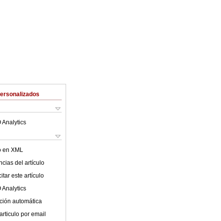
Personalizados
 Analytics
lo en XML
cias del artículo
tar este artículo
 Analytics
ción automática
articulo por email