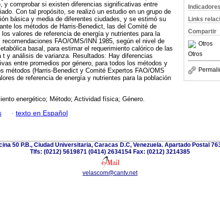
, y comprobar si existen diferencias significativas entre
Indicadore
piado. Con tal propósito, se realizó un estudio en un grupo de
ión básica y media de diferentes ciudades, y se estimó su
Links rela
ante los métodos de Harris-Benedict, las del Comité de
Compartir
os valores de referencia de energía y nutrientes para la
as recomendaciones FAO/OMS/INN 1985, según el nivel de
Otros
metabólica basal, para estimar el requerimiento calórico de las
Otros
 t y análisis de varianza. Resultados: Hay diferencias
tivas entre promedios por género, para todos los métodos y
Permali
a los métodos (Harris-Benedict y Comité Expertos FAO/OMS
lores de referencia de energía y nutrientes para la población
ento energético; Método; Actividad física; Género.
s
·
texto en Español
icina 50 P.B., Ciudad Universitaria, Caracas D.C, Venezuela. Apartado Postal 7
Tlfs: (0212) 5619871 (0414) 2634154 Fax: (0212) 3214385
velascom@cantv.net