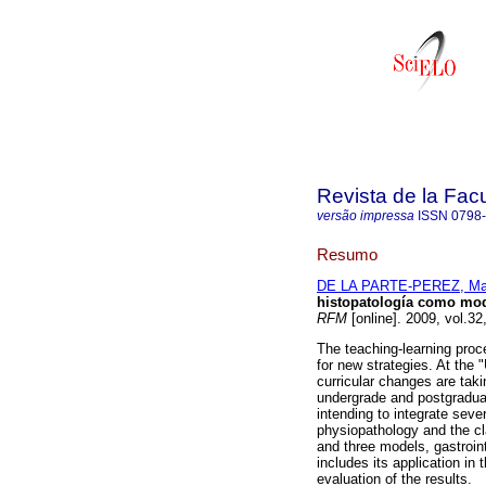
Revista de la Fac
versão impressa
ISSN
0798
Resumo
DE LA PARTE-PEREZ, Mar
histopatología como mod
RFM
[online]. 2009, vol.3
The teaching-learning proc
for new strategies. At the 
curricular changes are tak
undergrade and postgradua
intending to integrate seve
physiopathology and the c
and three models, gastroint
includes its application i
evaluation of the results.