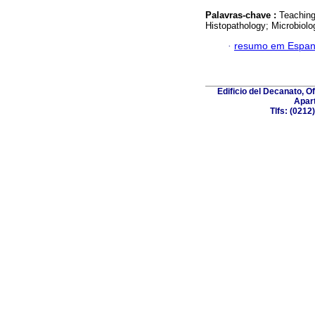
Palavras-chave :
Teaching
Histopathology; Microbiolo
·
resumo em Espan
Edificio del Decanato, O
Apart
Tlfs: (021