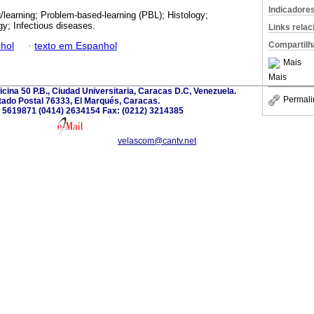
Indicadore
/learning; Problem-based-learning (PBL); Histology;
gy; Infectious diseases.
Links rela
Compartilh
hol
·
texto em Espanhol
Mais
Mais
ficina 50 P.B., Ciudad Universitaria, Caracas D.C, Venezuela.
Permali
ado Postal 76333, El Marqués, Caracas.
2) 5619871 (0414) 2634154 Fax: (0212) 3214385
velascom@cantv.net