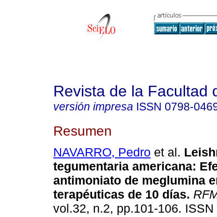
Revista de la Facultad
versión impresa
ISSN
0798-046
Resumen
NAVARRO, Pedro
et al.
Leish
tegumentaria americana
:
Efe
antimoniato de
m
eglumina e
terapéuticas
de 10 días
.
RF
vol.32, n.2, pp.101-106. ISSN