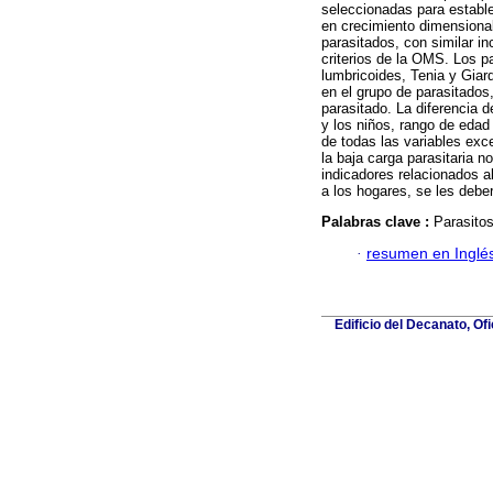
seleccionadas para estable
en crecimiento dimension
parasitados, con similar in
criterios de la OMS. Los 
lumbricoides, Tenia y Giard
en el grupo de parasitados,
parasitado. La diferencia d
y los niños, rango de edad
de todas las variables exce
la baja carga parasitaria no
indicadores relacionados a
a los hogares, se les debe
Palabras clave :
Parasitos
·
resumen en Inglé
Edificio del Decanato, Of