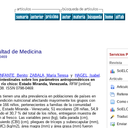
ultad de Medicina
Servicios 
0469
Revista
SciELO
INFANTE, Benito
;
ZABALA, María Teresa
y
HAGEL, Isabel
.
Articulo
s intestinales sobre los parámetros antropométricos en
 río chico
:
Estado Miranda, Venezuela
.
RFM
[online].
Articu
-138. ISSN 0798-0469.
Referen
as tienen una alta prevalencia en poblaciones de países en
condición nutricional afectando mayormente los grupos con
Como ci
 De 166 niños, pertenecientes a familias de la comunidad
 Estado Miranda - Venezuela; 51 escolares (28 niñas, 54,9
SciELO
do el 30,7 % del total de los niños, entregaron muestra de
Traduc
al fresco. Las variables peso (kg), talla parada (cm),
quierdo (CBI) (cm), pliegues de tríceps y subescapular (mm),
Enviar 
IMC) (kg/m2), área magra (mm) y área grasa (mm) fueron