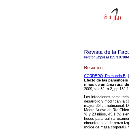
Revista de la Fac
versión impresa
ISSN
0798-
Resumen
CORDERO, Raimundo E
;
Efecto de las parasitosi
niños de un área rural de
2009, vol.32, n.2, pp.132
Las infecciones parasitari
desarrollo y modifican la 
mayor déficit nutricional.
Madre Nueva de Río Chico,
% y 23 niños, 45,1.%) sien
heces para realizar examen 
circunferencia de brazo iz
índice de masa corporal (