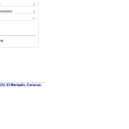
s
cionados
nk
6333, El Marqués, Caracas.