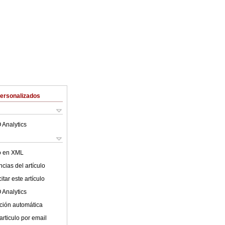
Personalizados
 Analytics
lo en XML
cias del artículo
tar este artículo
 Analytics
ción automática
articulo por email