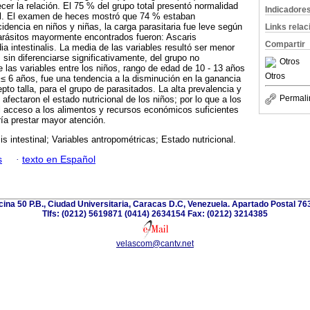
cer la relación. El 75 % del grupo total presentó normalidad
Indicadore
al. El examen de heces mostró que 74 % estaban
cidencia en niños y niñas, la carga parasitaria fue leve según
Links rela
parásitos mayormente encontrados fueron: Ascaris
Compartir
ia intestinalis. La media de las variables resultó ser menor
 sin diferenciarse significativamente, del grupo no
Otros
e las variables entre los niños, rango de edad de 10 - 13 años
Otros
 ≤ 6 años, fue una tendencia a la disminución en la ganancia
pto talla, para el grupo de parasitados. La alta prevalencia y
Permali
 afectaron el estado nutricional de los niños; por lo que a los
l acceso a los alimentos y recursos económicos suficientes
ría prestar mayor atención.
is intestinal; Variables antropométricas; Estado nutricional.
s
·
texto en Español
icina 50 P.B., Ciudad Universitaria, Caracas D.C, Venezuela. Apartado Postal 7
Tlfs: (0212) 5619871 (0414) 2634154 Fax: (0212) 3214385
velascom@cantv.net