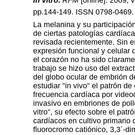
in vitro
.
RFM
[online]. 2009, v
pp.144-149. ISSN 0798-0469.
La melanina y su participació
de ciertas patologías cardíaca
revisada recientemente. Sin e
expresión funcional y celular 
el corazón no ha sido clarame
trabajo se hizo uso del extrac
del globo ocular de embrión d
estudiar "in vivo" el patrón de
frecuencia cardíaca por vide
invasivo en embriones de poll
vitro", su efecto sobre el pat
cardíacos en cultivo primario
fluorocromo catiónico, 3,3´-di