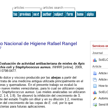
uto Nacional de Higiene Rafael Rangel
Services 
7
Journal
SciELO
Evaluación de actividad antibacteriana de mieles de
Apis
Article
hia coli
y
Staphylococcus aureus
.
INHRR
[online]. 2009,
N 0798-0477.
Article
ido dulce y viscoso producido por las
abejas
a partir del
Article
 trata de una medicina antigua utilizada principalmente en el
ceras y quemaduras. En el presente trabajo se evaluó la
How to 
e nueve mieles venezolanas, para lo cual se utilizaron cepas
y
Staphylococcus aureus
. Las mieles analizadas se utilizaron
SciELO
2, 1:4, 1:8). Se observó la inhibición del crecimiento de
S.
Automat
e del estado Trujillo sin diluir y en su dilución 1:2, mientras
ón del crecimiento de las cepas de
E. coli,
por lo que
Send th
cterias para futuras aplicaciones.