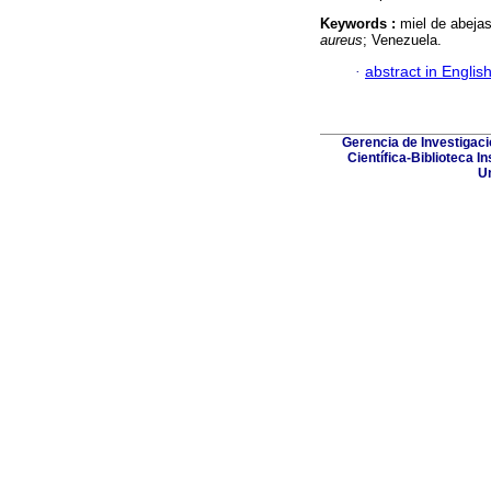
Keywords :
miel de abejas
aureus
; Venezuela.
·
abstract in Englis
Gerencia de Investigac
Científica-Biblioteca I
Un