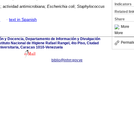
Indicators
; actividad antimicrobiana;
Escherichia coli
;
Staphylococcus
Related lin
Share
h
·
text in Spanish
More
More
ión y Docencia, Departamento de Información y Divulgación
Permali
nstituto Nacional de Higiene Rafael Rangel, 4to Piso, Ciudad
iversitaria, Caracas 1010-Venezuela
biblio@inhrr.gov.ve