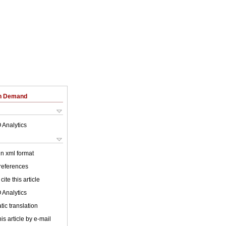
on Demand
 Analytics
 in xml format
 references
cite this article
 Analytics
ic translation
is article by e-mail