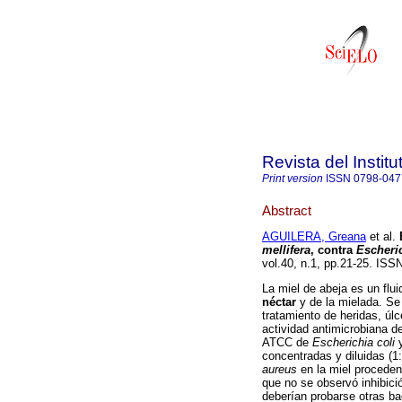
Revista del Instit
Print version
ISSN
0798-047
Abstract
AGUILERA, Greana
et al.
mellifera
, contra
Escheric
vol.40, n.1, pp.21-25. ISS
La miel de abeja es un flu
néctar
y de la mielada. Se
tratamiento de heridas, úl
actividad antimicrobiana d
ATCC de
Escherichia coli
concentradas y diluidas (1:
aureus
en la miel procedent
que no se observó inhibici
deberían probarse otras ba