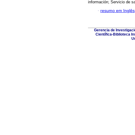
información; Servicio de s
·
resumo em Inglês
Gerencia de Investigac
Científica-Biblioteca I
Un