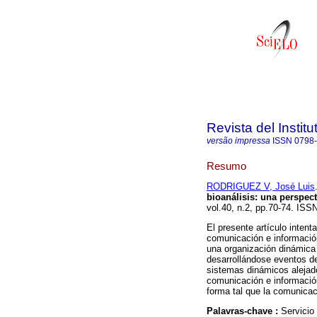
Revista del Instit
versão impressa
ISSN
0798
Resumo
RODRIGUEZ V, José Luis
bioanálisis
:
una perspect
vol.40, n.2, pp.70-74. ISS
El presente artículo inten
comunicación e información
una organización dinámica 
desarrollándose eventos d
sistemas dinámicos alejado
comunicación e informació
forma tal que la comunicac
Palavras-chave :
Servicio