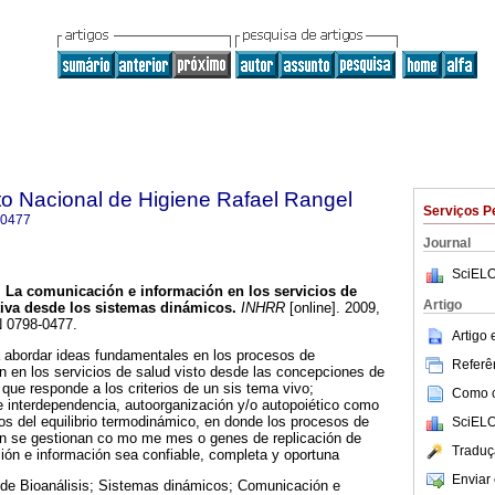
uto Nacional de Higiene Rafael Rangel
Serviços P
-0477
Journal
SciELO
.
La comunicación e información en los servicios de
Artigo
iva desde los sistemas dinámicos
.
INHRR
[online]. 2009,
N 0798-0477.
Artigo
ta abordar ideas fundamentales en los procesos de
Referên
 en los servicios de salud visto desde las concepciones de
que responde a los criterios de un sis tema vivo;
Como ci
e interdependencia, autoorganización y/o autopoiético como
s del equilibrio termodinámico, en donde los procesos de
SciELO
n se gestionan co mo me mes o genes de replicación de
Traduç
ión e información sea confiable, completa y oportuna
Enviar 
 de Bioanálisis; Sistemas dinámicos; Comunicación e