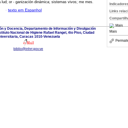
a lud; or - ganización dinámica; sistemas vivos; me mes.
Indicadore
·
texto em Espanhol
Links rela
Compartilh
Mais
ión y Docencia, Departamento de Información y Divulgación
Mais
nstituto Nacional de Higiene Rafael Rangel, 4to Piso, Ciudad
iversitaria, Caracas 1010-Venezuela
Permali
biblio@inhrr.gov.ve