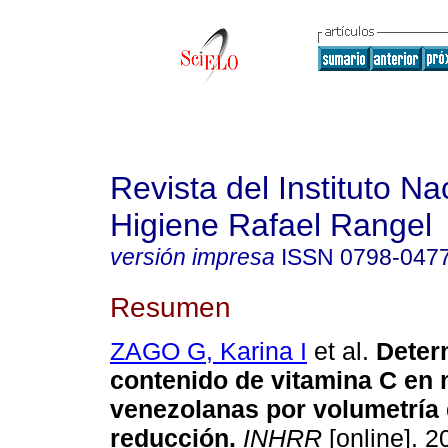
Revista del Instituto Na
Higiene Rafael Rangel
versión impresa
ISSN
0798-047
Resumen
ZAGO G, Karina I
et al.
Deter
contenido de vitamina C en 
venezolanas por volumetría 
reducción
.
INHRR
[online]. 2