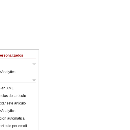
Personalizados
 Analytics
lo en XML
cias del artículo
tar este artículo
 Analytics
ción automática
articulo por email