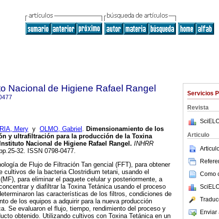
uto Nacional de Higiene Rafael Rangel
Servicios 
0477
Revista
SciELO
RIA, Mery
y
OLMO, Gabriel
.
Dimensionamiento de los
Articulo
ón y ultrafiltración para la producción de la Toxina
Instituto Nacional de Higiene Rafael Rangel
.
INHRR
Articu
, pp.25-32. ISSN 0798-0477.
Referen
ología de Flujo de Filtración Tan gencial (FFT), para obtener
de cultivos de la bacteria Clostridium tetani, usando el
Como ci
 (MF), para eliminar el paquete celular y posteriormente, a
, concentrar y diafiltrar la Toxina Tetánica usando el proceso
SciELO
determinaron las características de los filtros, condiciones de
Traduc
nto de los equipos a adquirir para la nueva producción
ca. Se evaluaron el flujo, tiempo, rendimiento del proceso y
Enviar 
ducto obtenido. Utilizando cultivos con Toxina Tetánica en un