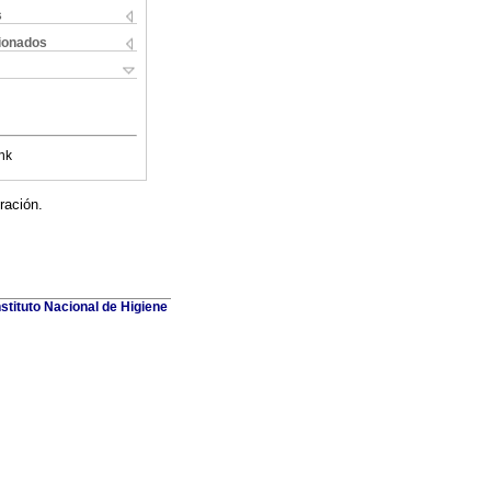
s
cionados
nk
tración.
stituto Nacional de Higiene