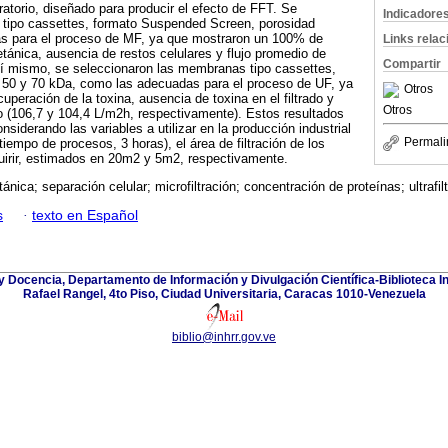
oratorio, diseñado para producir el efecto de FFT. Se
Indicadore
tipo cassettes, formato Suspended Screen, porosidad
s para el proceso de MF, ya que mostraron un 100% de
Links rela
etánica, ausencia de restos celulares y flujo promedio de
Compartir
sí mismo, se seleccionaron las membranas tipo cassettes,
50 y 70 kDa, como las adecuadas para el proceso de UF, ya
Otros
peración de la toxina, ausencia de toxina en el filtrado y
Otros
do (106,7 y 104,4 L/m2h, respectivamente). Estos resultados
nsiderando las variables a utilizar en la producción industrial
Permali
tiempo de procesos, 3 horas), el área de filtración de los
irir, estimados en 20m2 y 5m2, respectivamente.
tánica; separación celular; microfiltración; concentración de proteínas; ultrafil
s
·
texto en Español
y Docencia, Departamento de Información y Divulgación Científica-Biblioteca In
Rafael Rangel, 4to Piso, Ciudad Universitaria, Caracas 1010-Venezuela
biblio@inhrr.gov.ve