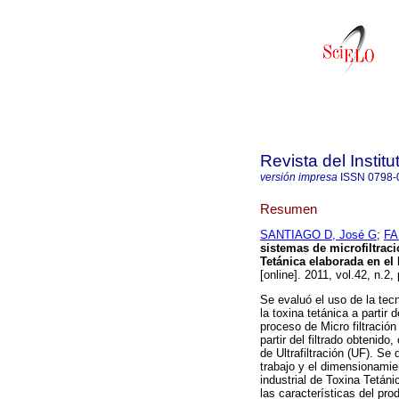
Revista del Instit
versión impresa
ISSN
0798-
Resumen
SANTIAGO D, José G
;
FA
sistemas de microfiltraci
Tetánica elaborada en el 
[online]. 2011, vol.42, n.2
Se evaluó el uso de la tecn
la toxina tetánica a partir 
proceso de Micro filtración
partir del filtrado obtenido
de Ultrafiltración (UF). Se 
trabajo y el dimensionamie
industrial de Toxina Tetáni
las características del pro