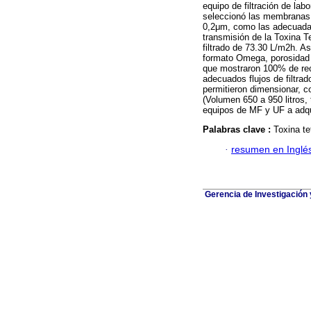
equipo de filtración de lab
seleccionó las membranas 
0,2μm, como las adecuada
transmisión de la Toxina T
filtrado de 73.30 L/m2h. A
formato Omega, porosidad 
que mostraron 100% de recu
adecuados flujos de filtra
permitieron dimensionar, co
(Volumen 650 a 950 litros, 
equipos de MF y UF a adqu
Palabras clave :
Toxina te
·
resumen en Inglé
Gerencia de Investigación 