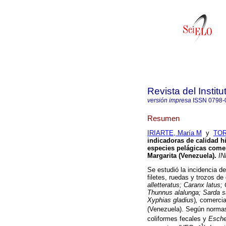
Revista del Instit
versión impresa
ISSN
0798-
Resumen
IRIARTE, María M
y
TOR
indicadoras de calidad hi
especies pelágicas comer
Margarita (Venezuela)
.
IN
Se estudió la incidencia d
filetes, ruedas y trozos d
alletteratus;
Caranx latus; 
Thunnus alalunga; Sarda 
Xyphias gladius
)
,
comercia
(Venezuela). Según norm
coliformes fecales y
Escher
-1