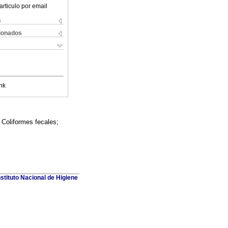
articulo por email
s
cionados
nk
 Coliformes fecales;
stituto Nacional de Higiene