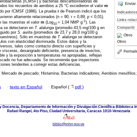
terobacterias (ICMSF) y bacterias descarboxiladoras de
Enviar 
 Todos los recuentos de aerobios a 25 °C excedieron el valor
m
jado por ICMSF (1986). La prueba
r
de Pearson indicó que los
Indicadore
uvieron altamente relacionados (n = 90; r = 0,89; p < 0,01).
Links rela
-1
 las muestras el valor
m
(Log
= 1,04 NMP g
). Las
10
Compartir
na se detectaron en
T. alalunga
(promedio 43,5 mg/100 g en
eguido por
S. aurita (
promedios de 23,7 y 28,0 mg/100 g
Otros
muestreos). Sólo en muestras de
T. alalunga
se detectaron
los con elasticidad disminuida. Estos datos y la
Otros
versos, tales como contacto directo con superficies y
de vísceras, desangrado deficiente, presencia de insectos,
Permali
ble y la exposición a temperaturas no apropiadas, reflejan
escado no fue adecuada. Se recomienda que inspectores
iones tendentes a corregir estas deficiencias.
 Mercado de pescado; Histamina; Bacterias indicadores; Aerobios mesófilos;
s
·
texto en Español
·
Español (
pdf
)
y Docencia, Departamento de Información y Divulgación Científica-Biblioteca In
Rafael Rangel, 4to Piso, Ciudad Universitaria, Caracas 1010-Venezuela
biblio@inhrr.gov.ve