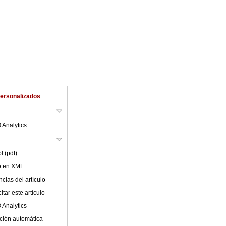
Personalizados
 Analytics
l (pdf)
lo en XML
cias del artículo
tar este artículo
 Analytics
ción automática