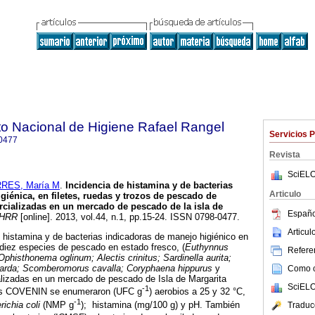
uto Nacional de Higiene Rafael Rangel
Servicios 
0477
Revista
SciELO
RES, María M
.
Incidencia de histamina y de bacterias
Articulo
giénica, en filetes, ruedas y trozos de pescado de
cializadas en un mercado de pescado de la isla de
Españo
HRR
[online]. 2013, vol.44, n.1, pp.15-24. ISSN 0798-0477.
Articu
e histamina y de bacterias indicadoras de manejo higiénico en
e diez especies de pescado en estado fresco, (
Euthynnus
Referen
Ophisthonema oglinum; Alectis crinitus; Sardinella aurita;
sarda; Scomberomorus cavalla; Coryphaena hippurus
y
Como ci
lizadas en un mercado de pescado de Isla de Margarita
SciELO
-1
as COVENIN se enumeraron (UFC g
) aerobios a 25 y 32 °C,
-1
ichia coli
(NMP g
); histamina (mg/100 g) y pH. También
Traduc