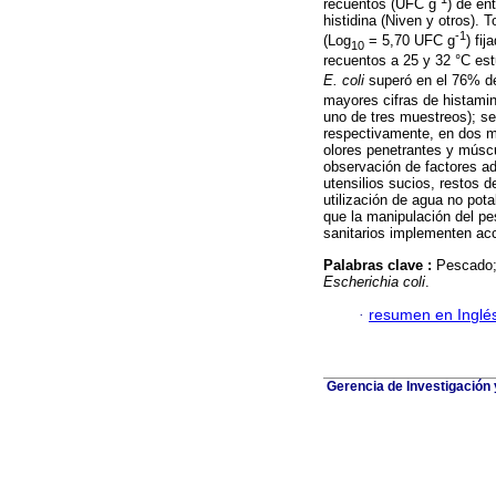
recuentos (UFC g
) de en
histidina (Niven y otros).
-1
(Log
= 5,70 UFC g
) fi
10
recuentos a 25 y 32 °C est
E. coli
superó en el 76% de
mayores cifras de histami
uno de tres muestreos); s
respectivamente, en dos 
olores penetrantes y múscu
observación de factores ad
utensilios sucios, restos 
utilización de agua no pota
que la manipulación del p
sanitarios implementen acc
Palabras clave :
Pescado;
Escherichia coli
.
·
resumen en Inglé
Gerencia de Investigación 