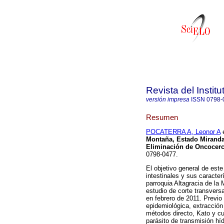
Revista del Instit
versión impresa
ISSN
0798-
Resumen
POCATERRA A, Leonor A
e
Montaña, Estado Miranda
Eliminación de Oncocerc
0798-0477.
El objetivo general de este
intestinales y sus caracte
parroquia Altagracia de la
estudio de corte transvers
en febrero de 2011. Previo
epidemiológica, extracció
métodos directo, Kato y cu
parásito de transmisión h