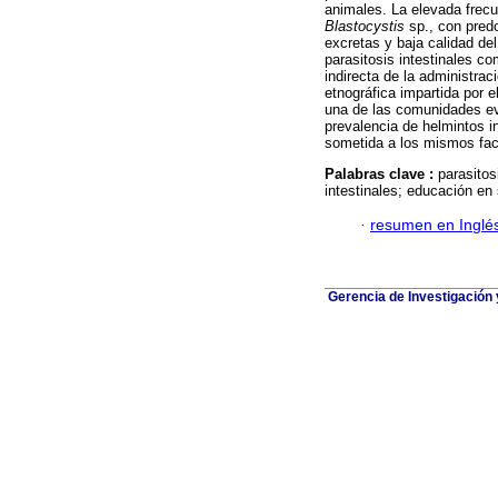
animales. La elevada frecu
Blastocystis
sp., con pred
excretas y baja calidad d
parasitosis intestinales c
indirecta de la administra
etnográfica impartida por 
una de las comunidades eva
prevalencia de helmintos in
sometida a los mismos fac
Palabras clave :
parasitos
intestinales; educación en
·
resumen en Inglé
Gerencia de Investigación 