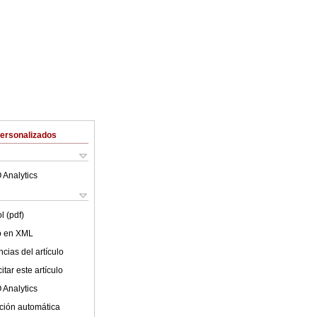
Personalizados
 Analytics
l (pdf)
lo en XML
cias del artículo
tar este artículo
 Analytics
ción automática