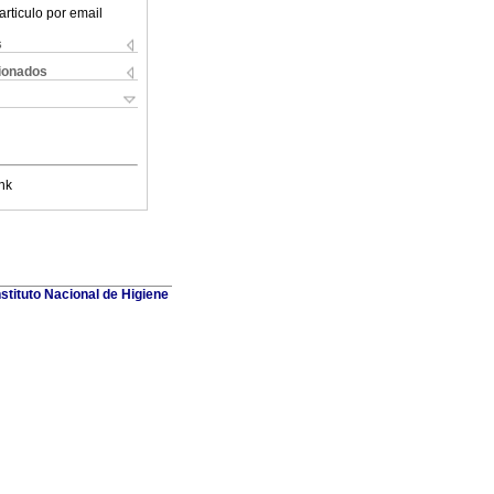
articulo por email
s
cionados
nk
stituto Nacional de Higiene