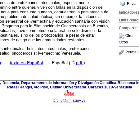
encia de protozoarios intestinales, especialmente
Enviar 
ominio entre quienes viven con fallas en la disposición de
el agua para consumo humano, demuestran la persistencia de
Indicadore
omo problema de salud pública; sin embargo, la influencia
Links rela
ción semestral de ivermectina y educación sanitaria con visión
el Programa para la Eliminación de Oncocercosis en Bucarito,
Compartir
luadas, tuvo como efecto colateral no sólo disminuir la
testinales, sino de los protozoarios, a pesar de estar
Otros
tores de riesgo que las comunidades restantes.
Otros
is intestinales; helmintos intestinales; protozoarios
Permali
 salud; oncocercosis; ivermectina; Venezuela.
s
·
texto en Español
·
Español (
pdf
)
y Docencia, Departamento de Información y Divulgación Científica-Biblioteca In
Rafael Rangel, 4to Piso, Ciudad Universitaria, Caracas 1010-Venezuela
biblio@inhrr.gov.ve