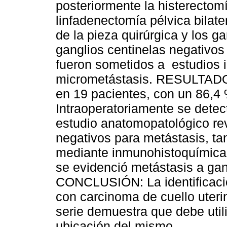
posteriormente la histerectom
linfadenectomía pélvica bilate
de la pieza quirúrgica y los g
ganglios centinelas negativos
fueron sometidos a estudios 
micrometástasis. RESULTADOS:
en 19 pacientes, con un 86,4 %
Intraoperatoriamente se detec
estudio anatomopatológico rev
negativos para metástasis, t
mediante inmunohistoquímica.
se evidenció metástasis a gan
CONCLUSIÓN: La identificació
con carcinoma de cuello uteri
serie demuestra que debe util
ubicación del mismo.