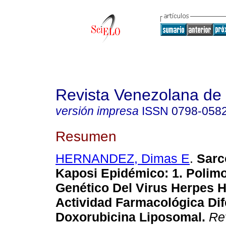
Revista Venezolana de
versión impresa
ISSN
0798-058
Resumen
HERNANDEZ, Dimas E
.
Sarc
Kaposi Epidémico
:
1. Polim
Genético Del Virus Herpes 
Actividad Farmacológica Dif
Doxorubicina Liposomal
.
Rev