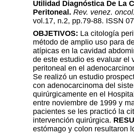
Utilidad Diagnóstica De La C
Peritoneal
.
Rev. venez. oncol
vol.17, n.2, pp.79-88. ISSN 0
OBJETIVOS:
La citología per
método de amplio uso para de
atípicas en la cavidad abdomin
de este estudio es evaluar el v
peritoneal en el adenocarcino
Se realizó un estudio prospect
con adenocarcinoma del siste
quirúrgicamente en el Hospital
entre noviembre de 1999 y ma
pacientes se les practicó la cit
intervención quirúrgica.
RESU
estómago y colon resultaron l