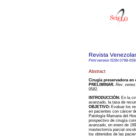
Revista Venezola
Print version
ISSN
0798-058
Abstract
Cirugía preservadora en 
PRELIMINAR.
Rev. venez.
0582.
INTRODUCCIÓN:
En la ci
avanzado, la tasa de recur
OBJETIVO:
Evaluar los re
en pacientes con cáncer 
Patología Mamaria del Hos
prospectivo de cirugía co
avanzado, en enero de 1997
mastectomía parcial oncoló
los obtenidos de las pacie