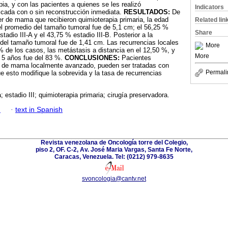
pia, y con las pacientes a quienes se les realizó
Indicators
icada con o sin reconstrucción inmediata.
RESULTADOS:
De
r de mama que recibieron quimioterapia primaria, la edad
Related lin
el promedio del tamaño tumoral fue de 5,1 cm; el 56,25 %
Share
tadio III-A y el 43,75 % estadio III-B. Posterior a la
 del tamaño tumoral fue de 1,41 cm. Las recurrencias locales
More
% de los casos, las metástasis a distancia en el 12,50 %, y
More
s 5 años fue del 83 %.
CONCLUSIONES:
Pacientes
r de mama localmente avanzado, pueden ser tratadas con
Permali
ue esto modifique la sobrevida y la tasa de recurrencias
estadio III; quimioterapia primaria; cirugía preservadora.
h
·
text in Spanish
Revista venezolana de Oncología torre del Colegio,
piso 2, OF. C-2, Av. José Maria Vargas, Santa Fe Norte,
Caracas, Venezuela. Tel: (0212) 979-8635
svoncologia@cantv.net