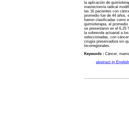
la aplicación de quimiotera
mastectomía radical modif
las 16 pacientes con cánce
promedio fue de 44 años, 
fueron clasificadas como es
quimioterapia, el promedio
se presentaron en el 6,25 
la sobrevida actuarial a lo
seleccionadas, con cánce
cirugía preservadora sin q
locorregionales.
Keywords :
Cáncer; mama; 
·
abstract in Englis