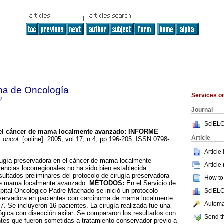
na de Oncología
Services 
2
Journal
SciELO
el cáncer
de mama localmente avanzado
: INFORME
Article
 oncol.
[online]. 2005, vol.17, n.4, pp.196-205. ISSN 0798-
Article
rugía preservadora en el cáncer de mama localmente
Article
rencias locorregionales no ha sido bien establecida.
sultados preliminares del protocolo de cirugía preservadora
How to 
de mama localmente avanzado.
MÉTODOS:
En el Servicio de
pital Oncológico Padre Machado se inició un protocolo
SciELO
nservadora en pacientes con carcinoma de mama localmente
Automat
. Se incluyeron 16 pacientes. La cirugía realizada fue una
gica con disección axilar. Se compararon los resultados con
Send th
ntes que fueron sometidas a tratamiento conservador previo a