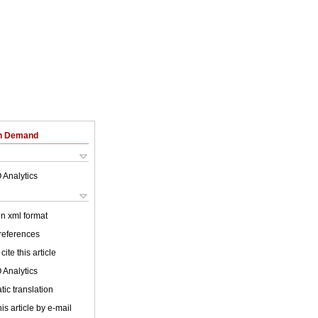
on Demand
 Analytics
 in xml format
 references
cite this article
 Analytics
ic translation
is article by e-mail