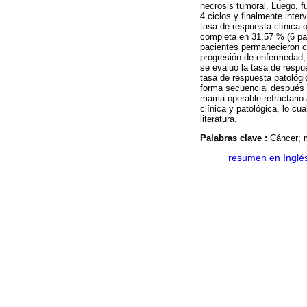
necrosis tumoral. Luego, fu
4 ciclos y finalmente inte
tasa de respuesta clínica 
completa en 31,57 % (6 pac
pacientes permanecieron c
progresión de enfermedad, 
se evaluó la tasa de respu
tasa de respuesta patológi
forma secuencial después 
mama operable refractario 
clínica y patológica, lo cu
literatura.
Palabras clave :
Cáncer; m
·
resumen en Inglé