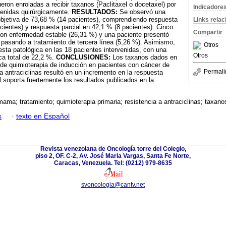
eron enroladas a recibir taxanos (Paclitaxel o docetaxel) por
Indicadore
rvenidas quirúrgicamente.
RESULTADOS:
Se observó una
objetiva de 73,68 % (14 pacientes), comprendiendo respuesta
Links rela
ientes) y respuesta parcial en 42,1 % (8 pacientes). Cinco
Compartir
on enfermedad estable (26,31 %) y una paciente presentó
pasando a tratamiento de tercera línea (5,26 %). Asimismo,
Otros
esta patológica en las 18 pacientes intervenidas, con una
Otros
ca total de 22,2 %.
CONCLUSIONES:
Los taxanos dados en
de quimioterapia de inducción en pacientes con cáncer de
Permali
a antraciclinas resultó en un incremento en la respuesta
al soporta fuertemente los resultados publicados en la
ama; tratamiento; quimioterapia primaria; resistencia a antraciclinas; taxano
s
·
texto en Español
Revista venezolana de Oncología torre del Colegio,
piso 2, OF. C-2, Av. José Maria Vargas, Santa Fe Norte,
Caracas, Venezuela. Tel: (0212) 979-8635
svoncologia@cantv.net