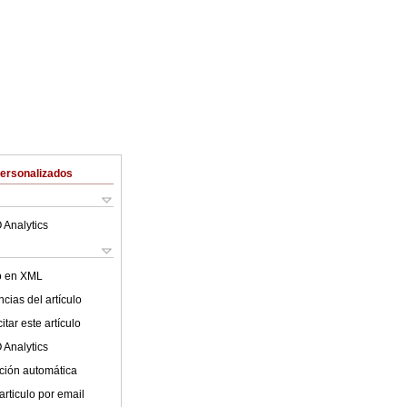
Personalizados
 Analytics
lo en XML
cias del artículo
tar este artículo
 Analytics
ción automática
articulo por email