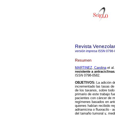
Revista Venezola
versión impresa
ISSN
0798-
Resumen
MARTINEZ, Carolina
et al.
resistente a antraciclinas
ISSN 0798-0582.
OBJETIVOS:
La adición d
incrementado las tasas de 
de los taxanos, sobre todo 
primario de este trabajo f
pacientes con cáncer de m
regímenes basados en antr
quienes habían recibido re
adriamicina o fluoracilo - 
del tamaño tumoral y, media