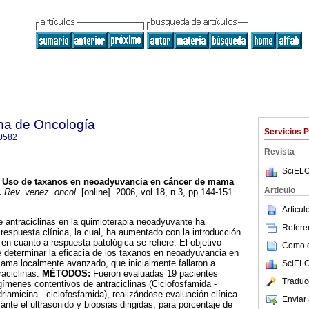
na de Oncología
Servicios 
0582
Revista
SciELO
Uso de taxanos en neoadyuvancia
en cáncer de mama
Articulo
.
Rev. venez. oncol.
[online]. 2006, vol.18, n.3, pp.144-151.
Articu
e antraciclinas en la quimioterapia neoadyuvante ha
Referen
respuesta clínica, la cual, ha aumentado con la introducción
en cuanto a respuesta patológica se refiere. El objetivo
Como ci
ue determinar la eficacia de los taxanos en neoadyuvancia en
ama localmente avanzado, que inicialmente fallaron a
SciELO
aciclinas.
MÉTODOS:
Fueron evaluadas 19 pacientes
Traduc
gímenes contentivos de antraciclinas (Ciclofosfamida -
adriamicina - ciclofosfamida), realizándose evaluación clínica
Enviar 
nte el ultrasonido y biopsias dirigidas, para porcentaje de