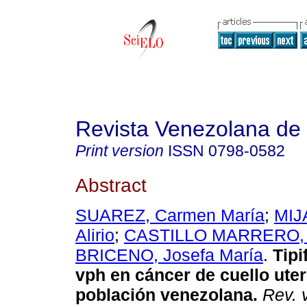
Revista Venezolana de
Print version
ISSN
0798-0582
Abstract
SUAREZ, Carmen María
;
MIJ
Alirio
;
CASTILLO MARRERO, L
BRICENO, Josefa María
.
Tipi
vph en cáncer de cuello
uter
población venezolana
.
Rev. v