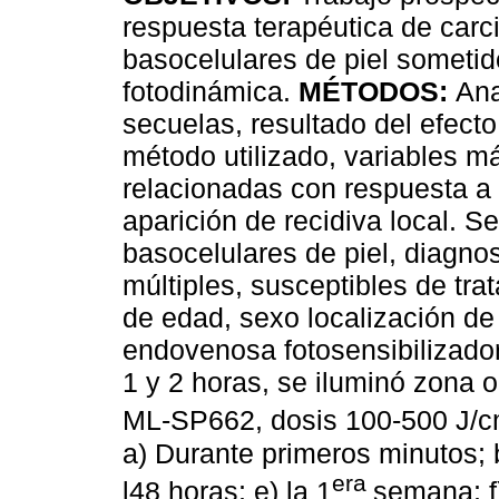
respuesta terapéutica de car
basocelulares de piel sometid
fotodinámica.
MÉTODOS:
Ana
secuelas, resultado del efecto
método utilizado, variables 
relacionadas con respuesta a 
aparición de recidiva local. 
basocelulares de piel, diagno
múltiples, susceptibles de tra
de edad, sexo localización de 
endovenosa fotosensibilizador
1 y 2 horas, se iluminó zona 
ML-SP662, dosis 100-500 J/
a) Durante primeros minutos; b
era
l48 horas; e) la 1
semana; f