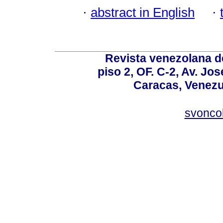
·
abstract in English
·
Revista venezolana de
piso 2, OF. C-2, Av. Jo
Caracas, Venezue
svonco