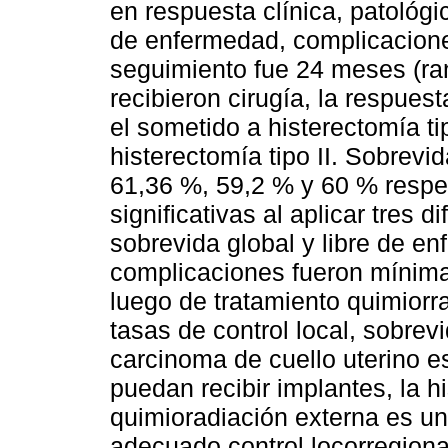
en respuesta clínica, patológi
de enfermedad, complicacion
seguimiento fue 24 meses (ra
recibieron cirugía, la respue
el sometido a histerectomía ti
histerectomía tipo II. Sobrev
61,36 %, 59,2 % y 60 % respe
significativas al aplicar tres 
sobrevida global y libre de en
complicaciones fueron mínim
luego de tratamiento quimiorr
tasas de control local, sobrev
carcinoma de cuello uterino e
puedan recibir implantes, la h
quimioradiación externa es una
adecuado control locorregion