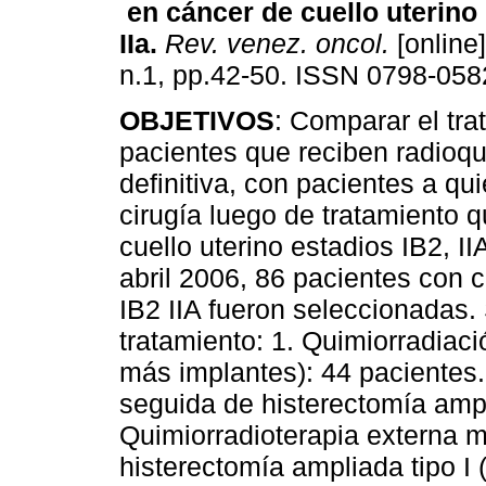
en cáncer de cuello uterino 
IIa
.
Rev. venez. oncol.
[online]
n.1, pp.42-50. ISSN 0798-058
OBJETIVOS
: Comparar el tra
pacientes que reciben radioqu
definitiva, con pacientes a qu
cirugía luego de tratamiento 
cuello uterino estadios IB2, II
abril 2006, 86 pacientes con 
IB2 IIA fueron seleccionadas. 
tratamiento: 1. Quimiorradiaci
más implantes): 44 pacientes.
seguida de histerectomía ampli
Quimiorradioterapia externa 
histerectomía ampliada tipo I