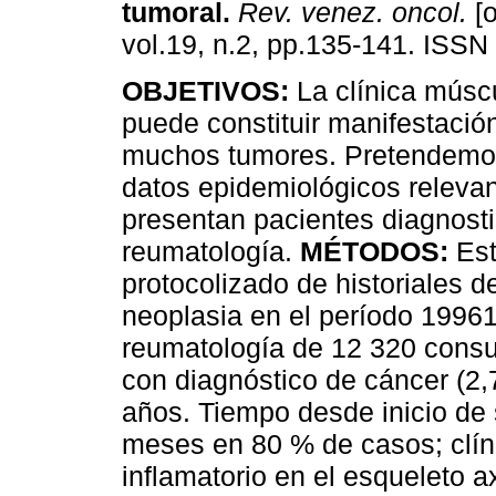
tumoral
.
Rev. venez. oncol.
[o
vol.19, n.2, pp.135-141. ISSN
OBJETIVOS:
La clínica músc
puede constituir manifestació
muchos tumores. Pretendemo
datos epidemiológicos releva
presentan pacientes diagnost
reumatología.
MÉTODOS:
Est
protocolizado de historiales 
neoplasia en el período 1996
reumatología de 12 320 consu
con diagnóstico de cáncer (2,
años. Tiempo desde inicio de 
meses en 80 % de casos; clíni
inflamatorio en el esqueleto a