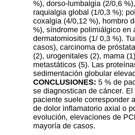
%), dorso-lumbalgia (2/0,6 %),
raquialgia global (1/0,3 %); po
coxalgia (4/0,12 %), hombro do
%), síndrome polimiálgico en a
dermatomiositis (1/ 0,3 %). 
casos), carcinoma de próstata
(2), urogenitales (2), mama (1
metastáticos (5). Las proteína
sedimentación globular eleva
CONCLUSIONES:
5 % de pac
se diagnostican de cáncer. El 
paciente suele corresponder a
de dolor inflamatorio axial o 
evolución, elevaciones de PC
mayoría de casos.