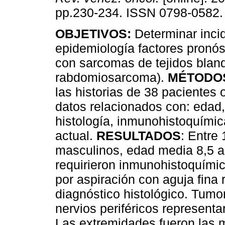
pp.230-234. ISSN 0798-0582.
OBJETIVOS:
Determinar inci
epidemiología factores pronós
con sarcomas de tejidos blan
rabdomiosarcoma).
MÉTODO
las historias de 38 pacientes
datos relacionados con: edad,
histología, inmunohistoquímica
actual.
RESULTADOS
: Entre
masculinos, edad media 8,5 
requirieron inmunohistoquímica
por aspiración con aguja fina
diagnóstico histológico. Tumo
nervios periféricos represent
Las extremidades fueron las 