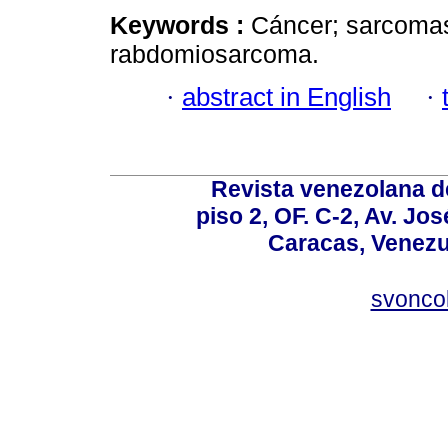
Keywords :
Cáncer; sarcomas
rabdomiosarcoma.
·
abstract in English
·
Revista venezolana de
piso 2, OF. C-2, Av. Jo
Caracas, Venezue
svonco