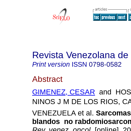
Revista Venezolana de
Print version
ISSN
0798-0582
Abstract
GIMENEZ, CESAR
and HOS
NINOS J M DE LOS RIOS, 
VENEZUELA et al.
Sarcomas 
blandos no rabdomiosarcom
Rev. venez. oncol.
[online]. 20