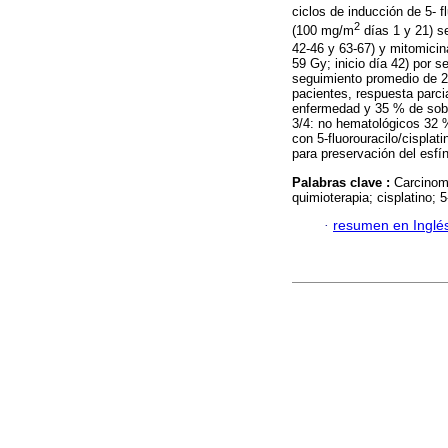
ciclos de inducción de 5- 
2
(100 mg/m
días 1 y 21) s
42-46 y 63-67) y mitomici
59 Gy; inicio día 42) por
seguimiento promedio de 2
pacientes, respuesta parci
enfermedad y 35 % de sobre
3/4: no hematológicos 32
con 5-fluorouracilo/cisplat
para preservación del esfín
Palabras clave :
Carcinoma
quimioterapia; cisplatino; 5
·
resumen en Inglé