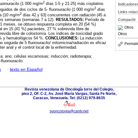
2
fluorouracilo (1 000 mg/m
días 1-5 y 21-25) más cisplatino
Indicadore
2
eguidos de dos ciclos de 5- fluorouracilo (1 000 mg/m
días
Links rela
2
na (10 mg/m
días 42 y 63) concurrentes con radiación (45 a
 seis semanas (semanas 7 a 12).
RESULTADOS:
Período de
Compartir
1 meses, se obtuvo respuesta completa en 20 (54 %)
Otros
al en 15 (41 %) pacientes, 27 % sobrevida libre de
vida libre de colostomía. Los índices de toxicidad grado
Otros
 % y hematológicos 54 %.
CONCLUSIONES:
La inducción
ino seguida de 5 fluorouracilo/ mitomicina/radiación es eficaz
Permali
ter anal y el control local de la enfermedad.
; ano; células escamosas; inducción; radioterapia;
-fluorouracilo.
s
·
texto en Español
Revista venezolana de Oncología torre del Colegio,
piso 2, OF. C-2, Av. José Maria Vargas, Santa Fe Norte,
Caracas, Venezuela. Tel: (0212) 979-8635
svoncologia@cantv.net