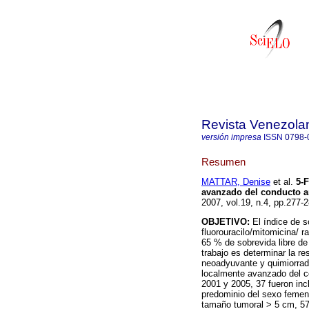
Revista Venezola
versión impresa
ISSN
0798-
Resumen
MATTAR, Denise
et al.
5-
avanzado del conducto a
2007, vol.19, n.4, pp.277
OBJETIVO:
El índice de s
fluorouracilo/mitomicina/ 
65 % de sobrevida libre de
trabajo es determinar la 
neoadyuvante y quimiorrad
localmente avanzado del c
2001 y 2005, 37 fueron inc
predominio del sexo femeni
tamaño tumoral > 5 cm, 57