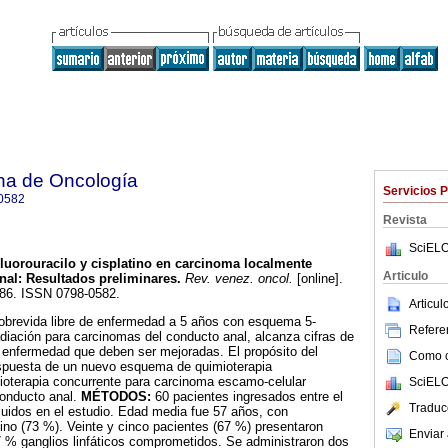
na de Oncología
Servicios 
0582
Revista
SciELO
Fluorouracilo y cisplatino en carcinoma localmente
Articulo
nal
:
Resultados preliminares
.
Rev. venez. oncol.
[online].
-286. ISSN 0798-0582.
Articu
obrevida libre de enfermedad a 5 años con esquema 5-
Referen
radiación para carcinomas del conducto anal, alcanza cifras de
 enfermedad que deben ser mejoradas. El propósito del
Como ci
respuesta de un nuevo esquema de quimioterapia
ioterapia concurrente para carcinoma escamo-celular
SciELO
onducto anal.
MÉTODOS:
60 pacientes ingresados entre el
Traduc
luidos en el estudio. Edad media fue 57 años, con
no (73 %). Veinte y cinco pacientes (67 %) presentaron
Enviar 
 % ganglios linfáticos comprometidos. Se administraron dos