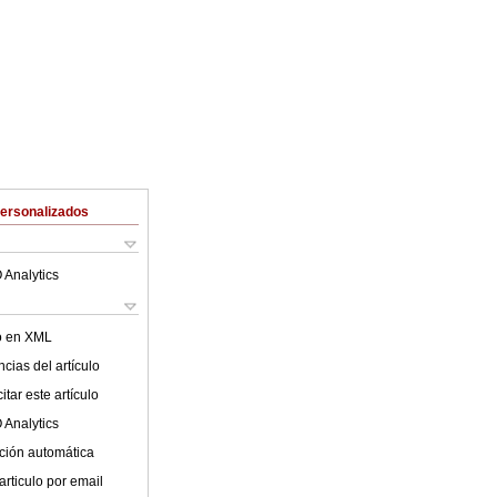
Personalizados
 Analytics
lo en XML
cias del artículo
tar este artículo
 Analytics
ción automática
articulo por email