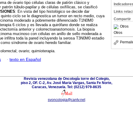
ma de ovario tipo células claras de patrón clásico y
Indicadore
atrón túbulo-papilar y de células oxifílicas, se clasificó
SIONES
: En vista del tipo histológico se decide dar
Links rela
 quinto ciclo se le diagnostica un tumor en recto medio, cuya
Compartir
arcinoma moderado a pobremente diferenciado T1N0M0
erapia 6 ciclos y es llevada a quirófano donde se realiza
Otros
roctectomía anterior y colorrectoanastomosis. La biopsia
Otros
rcinoma mucinoso con células en anillo de sello moderada a
e infiltra toda la pared incluyendo la serosa T3N0M0 estadio
Permali
 como síndrome de ovario heredo familiar.
olorrectal; ovario; quimioterapia.
s
·
texto en Español
Revista venezolana de Oncología torre del Colegio,
piso 2, OF. C-2, Av. José Maria Vargas, Santa Fe Norte,
Caracas, Venezuela. Tel: (0212) 979-8635
svoncologia@cantv.net