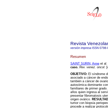
Revista Venezola
versión impresa
ISSN
0798-
Resumen
SAINT SURIN, Anne
et al.
caso
.
Rev. venez. oncol.
[
OBJETIVO:
El síndrome de
asociado a cáncer de endo
también a cáncer de ovari
autosómica dominante con 
familiares de primer grado
años quien ingresa al serv
presentar fibromatosis ute
origen ovárico.
RESULTA
tumor con biopsia periopera
procede a realizar protocol