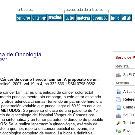
na de Oncología
Servicios 
0582
Revista
SciELO
Cáncer de ovario heredo familiar
:
A propósito de un
Articulo
online]. 2007, vol.19, n.4, pp.332-336. ISSN 0798-0582.
Articu
 cáncer familiar es una entidad de cáncer colorrectal
metrio principalmente, sin embargo, puede estar asociado
Referen
o y otros adenocarcinomas, teniendo un patrón de herencia
penetración variable que puede llegar al 50 % en aquellos
Como ci
.
MÉTODOS:
Se presenta el caso de una paciente de 45
icio de ginecología del Hospital Vargas de Caracas por
SciELO
rina sintomática y un tumor parauterino derecho de probable
Traduc
DOS
: Se le realiza laparotomía ginecológica, exéresis de
toria que nos reporta un cáncer epitelial de ovario, se
Enviar 
o oncológico completo de ovario. La biopsia definitiva