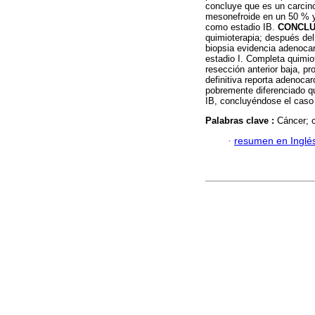
concluye que es un carcino
mesonefroide en un 50 % y p
como estadio IB.
CONCLU
quimioterapia; después del
biopsia evidencia adenoc
estadio I. Completa quimiot
resección anterior baja, p
definitiva reporta adenoca
pobremente diferenciado qu
IB, concluyéndose el caso
Palabras clave :
Cáncer; c
·
resumen en Inglé