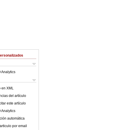
Personalizados
 Analytics
lo en XML
cias del artículo
tar este artículo
 Analytics
ción automática
articulo por email