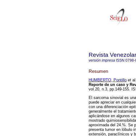
Revista Venezola
versión impresa
ISSN
0798-
Resumen
HUMBERTO, Pontillo
et al
Reporte de un caso y Revi
vol.20, n.3, pp.149-155. I
El sarcoma sinovial es una
puede apreciar en cualqui
con una diferenciación epit
generalmente el tratamiento
aplicándose en algunos ca
mostrado quimiosensibilida
aproximada del 24.%. Se p
presenta tumor en lóbulo in
extensión, paraclínicos y b