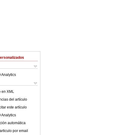
Personalizados
 Analytics
lo en XML
cias del artículo
tar este artículo
 Analytics
ción automática
articulo por email