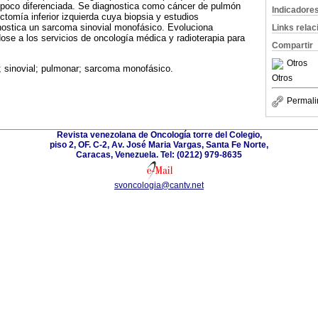
a poco diferenciada. Se diagnostica como cáncer de pulmón
Indicadore
ctomía inferior izquierda cuya biopsia y estudios
ostica un sarcoma sinovial monofásico. Evoluciona
Links rela
dose a los servicios de oncología médica y radioterapia para
Compartir
Otros
 sinovial; pulmonar; sarcoma monofásico.
Otros
Permali
Revista venezolana de Oncología torre del Colegio,
piso 2, OF. C-2, Av. José Maria Vargas, Santa Fe Norte,
Caracas, Venezuela. Tel: (0212) 979-8635
svoncologia@cantv.net