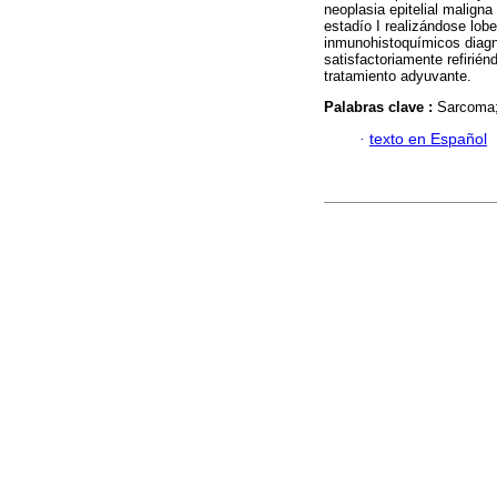
neoplasia epitelial malign
estadío I realizándose lobe
inmunohistoquímicos diagn
satisfactoriamente refirién
tratamiento adyuvante.
Palabras clave :
Sarcoma;
·
texto en Español