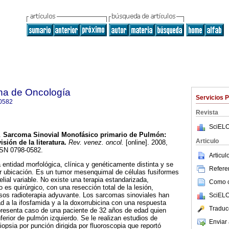
na de Oncología
Servicios 
0582
Revista
SciELO
.
Sarcoma Sinovial Monofásico primario de Pulmón
:
Articulo
sión de la literatura
.
Rev. venez. oncol.
[online]. 2008,
SSN 0798-0582.
Articu
 entidad morfológica, clínica y genéticamente distinta y se
Referen
er ubicación. Es un tumor mesenquimal de células fusiformes
elial variable. No existe una terapia estandarizada,
Como ci
 es quirúrgico, con una resección total de la lesión,
sos radioterapia adyuvante. Los sarcomas sinoviales han
SciELO
d a la ifosfamida y a la doxorrubicina con una respuesta
Traduc
resenta caso de una paciente de 32 años de edad quien
ferior de pulmón izquierdo. Se le realizan estudios de
Enviar 
iopsia por punción dirigida por fluoroscopia que reportó