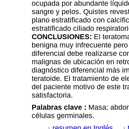
ocupada por abundante líquido
sangre y pelos. Quistes revest
plano estratificado con calcifi
estratificado ciliado respirator
CONCLUSIONES:
El teratom
benigna muy infrecuente pero 
diferencial debe realizarse c
malignas de ubicación en retro
diagnóstico diferencial más i
teratoide. El tratamiento de el
del paciente motivo de este tr
satisfactoria.
Palabras clave :
Masa; abdomi
células germinales.
·
resumen en Inglés
·