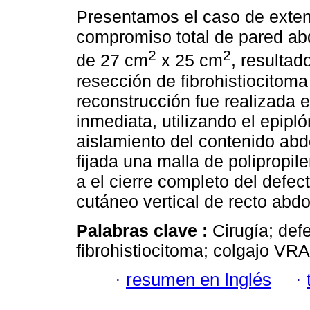
Presentamos el caso de exten
compromiso total de pared abd
2
2
de 27 cm
x 25 cm
, resultad
resección de fibrohistiocitom
reconstrucción fue realizada 
inmediata, utilizando el epipl
aislamiento del contenido abd
fijada una malla de polipropil
a el cierre completo del defec
cutáneo vertical de recto abdo
Palabras clave :
Cirugía; def
fibrohistiocitoma; colgajo VR
·
resumen en Inglés
·