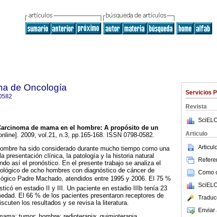
na de Oncología
Servicios 
0582
Revista
SciELO
Carcinoma de mama en el hombre
:
A propósito de un
Articulo
online]. 2009, vol.21, n.3, pp.165-168. ISSN 0798-0582.
Articu
hombre ha sido considerado durante mucho tiempo como una
a presentación clínica, la patología y la historia natural
Referen
endo así el pronóstico. En el presente trabajo se analiza el
tológico de ocho hombres con diagnóstico de cáncer de
Como ci
ógico Padre Machado, atendidos entre 1995 y 2006. El 75 %
SciELO
ticó en estadio II y III. Un paciente en estadio IIIb tenía 23
medad. El 66 % de los pacientes presentaron receptores de
Traduc
scuten los resultados y se revisa la literatura.
Enviar 
ama; tumor; hombre; redioterapia; quimioterapia.