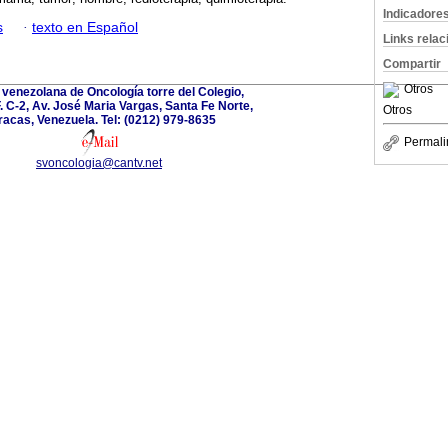
Indicadore
s
·
texto en Español
Links rela
Compartir
Otros
 venezolana de Oncología torre del Colegio,
F. C-2, Av. José Maria Vargas, Santa Fe Norte,
Otros
acas, Venezuela. Tel: (0212) 979-8635
Permali
svoncologia@cantv.net