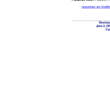
·
resumen en Inglé
Revista
piso 2, O
Car