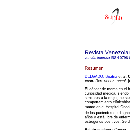
Revista Venezola
versión impresa
ISSN
0798-
Resumen
DELGADO, Beatriz
et al.
caso
.
Rev. venez. oncol.
[
El cáncer de mama en el 
curiosidad médica, siendo l
similares a la mujer, no si
comportamiento clínicohis
mama en el Hospital Oncol
de los pacientes se diagnos
años y está libre de enfer
estrógenos positivos. Se di
Palabras clave :
Cáncer; m