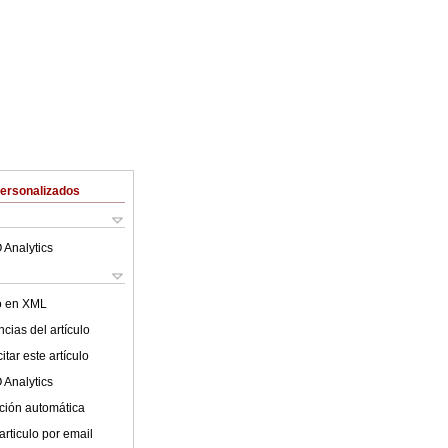
Personalizados
 Analytics
lo en XML
cias del artículo
tar este artículo
 Analytics
ción automática
articulo por email