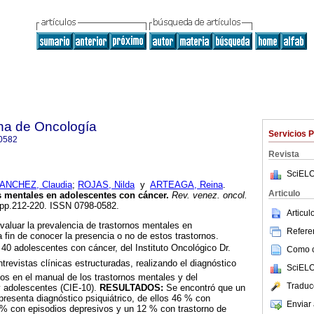
na de Oncología
Servicios 
0582
Revista
SciELO
ANCHEZ, Claudia
;
ROJAS, Nilda
y
ARTEAGA, Reina
.
Articulo
s mentales en adolescentes con cáncer
.
Rev. venez. oncol.
4, pp.212-220. ISSN 0798-0582.
Articu
valuar la prevalencia de trastornos mentales en
Referen
 fin de conocer la presencia o no de estos trastornos.
40 adolescentes con cáncer, del Instituto Oncológico Dr.
Como ci
entrevistas clínicas estructuradas, realizando el diagnóstico
SciELO
tos en el manual de los trastornos mentales y del
Traduc
 adolescentes (CIE-10).
RESULTADOS:
Se encontró que un
resenta diagnóstico psiquiátrico, de ellos 46 % con
Enviar 
 % con episodios depresivos y un 12 % con trastorno de