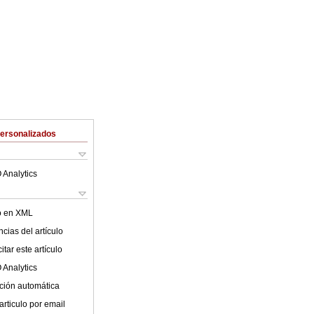
Personalizados
 Analytics
lo en XML
cias del artículo
tar este artículo
 Analytics
ción automática
articulo por email