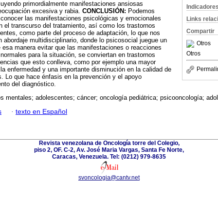
cluyendo primordialmente manifestaciones ansiosas
Indicadore
preocupación excesiva y rabia.
CONCLUSIÓN:
Podemos
e conocer las manifestaciones psicológicas y emocionales
Links rela
 el transcurso del tratamiento, así como los trastornos
Compartir
entes, como parte del proceso de adaptación, lo que nos
 abordaje multidisciplinario, donde lo psicosocial juegue un
Otros
e esa manera evitar que las manifestaciones o reacciones
Otros
normales para la situación, se conviertan en trastornos
encias que esto conlleva, como por ejemplo una mayor
a la enfermedad y una importante disminución en la calidad de
Permali
. Lo que hace énfasis en la prevención y el apoyo
nto del diagnóstico.
s mentales; adolescentes; cáncer; oncología pediátrica; psicooncología; ado
s
·
texto en Español
Revista venezolana de Oncología torre del Colegio,
piso 2, OF. C-2, Av. José Maria Vargas, Santa Fe Norte,
Caracas, Venezuela. Tel: (0212) 979-8635
svoncologia@cantv.net