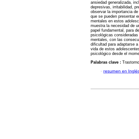
ansiedad generalizada, in
depresivas, irritabilidad, 
observar la importancia d
que se pueden presentar en
mentales en estos adolesc
muestra la necesidad de un
papel fundamental, para d
psicológicas consideradas 
mentales, con las consecu
dificultad para adaptarse 
vida de estos adolescentes
psicológico desde el mome
Palabras clave :
Trastorno
·
resumen en Inglé