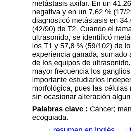
metástasis axilar. En un 41,2
negativa y en un 7,62 % (17/2
diagnosticó metástasis en 34
(42/90) de T2. Cuando el tam
ultrasonido, se identificó met
los T1 y 57,8 % (59/102) de l
experiencia ganada, sumado a
de los equipos de ultrasonido,
mayor frecuencia los ganglios
importante estudiarlos indepen
morfológica, pues las células
sin ocasionar alteración algun
Palabras clave :
Cáncer; mama
ecoguiada.
·
resumen en Inglés
·