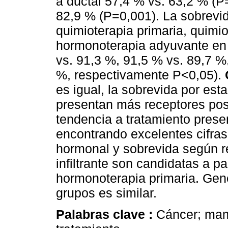
a ductal 57,4 % vs. 63,2 % (P
82,9 % (P=0,001). La sobrevid
quimioterapia primaria, quimio
hormonoterapia adyuvante en r
vs. 91,3 %, 91,5 % vs. 89,7 %
%, respectivamente P<0,05).
es igual, la sobrevida por esta
presentan más receptores posi
tendencia a tratamiento preser
encontrando excelentes cifras 
hormonal y sobrevida según re
infiltrante son candidatas a pa
hormonoterapia primaria. Gen
grupos es similar.
Palabras clave :
Cáncer; mama;