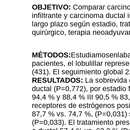
OBJETIVO:
Comparar carcinom
infiltrante y carcinoma ductal i
largo plazo según estadio, tr
quirúrgico, terapia neoadyuva
MÉTODOS:
Estudiamosenlab
pacientes, el lobulillar repre
(431). El seguimiento global 
RESULTADOS:
La sobrevida g
ductal (P=0,772), por estadio fu
94,4 % y 88,4 % III 90,5 % 8
receptores de estrógenos posi
87,7 % vs. 74,7 %, (P=0,031)
(P=0,033). El tratamiento pres