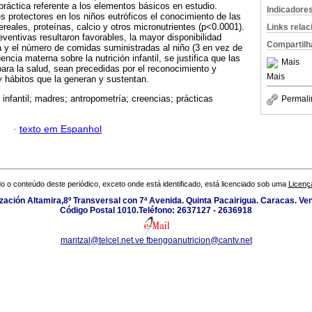
práctica referente a los elementos básicos en estudio.
Indicadore
protectores en los niños eutróficos el conocimiento de las
reales, proteínas, calcio y otros micronutrientes (p<0.0001).
Links rela
eventivas resultaron favorables, la mayor disponibilidad
Compartilh
 y el número de comidas suministradas al niño (3 en vez de
encia materna sobre la nutrición infantil, se justifica que las
Mais
ara la salud, sean precedidas por el reconocimiento y
Mais
y hábitos que la generan y sustentan.
 infantil; madres; antropometría; creencias; prácticas
Permali
·
texto em Espanhol
o o conteúdo deste periódico, exceto onde está identificado, está licenciado sob uma
Licenç
zación Altamira,8º Transversal con 7ª Avenida. Quinta Pacairigua. Caracas. Ve
Código Postal 1010.Teléfono: 2637127 - 2636918
maritzal@telcel.net.ve
fbengoanutricion@cantv.net