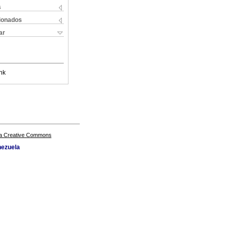
s
cionados
ar
nk
a Creative Commons
nezuela