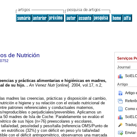
os de Nutrición
Serviços P
-0752
Journal
SciELO
eencias y prácticas alimentarias e higiénicas en madres,
Artigo
al de su hijo.
.
An Venez Nutr
[online]. 2004, vol.17, n.2,
.
Artigo
 las madres las creencias, prácticas y disposición al cambio,
Referên
utrición e higiene y su relación con el estado nutricional de
 entre patrones referenciales y conductuales maternos,
Como ci
es/reproducibles o perjudiciales/prevenibles. Aplicamos un
 a 50 madres de Isla de Coche. Paralelamente se evalúo el
SciELO
métrico de sus hijos (n=76) preescolares y escolares,
Traduç
talla/edad, peso/edad y peso/talla (referencia OMS/Punto de
 en eutróficos (32%) y con déficit en peso y/o talla/edad
Enviar 
ible con el déficit antropométrico, observamos una marcada