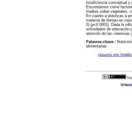
insuficiencia conceptual y 
Encontramos como factores 
madres sobre vegetales, ce
En cuanto a prácticas a pr
materna de tiempo en casa
2) (p<0.0001). Dada la influ
actividades de educación p
atención de las creencias 
Palavras-chave :
Nutrición
alimentarias.
·
resumo em Inglês
Tod
Urbani