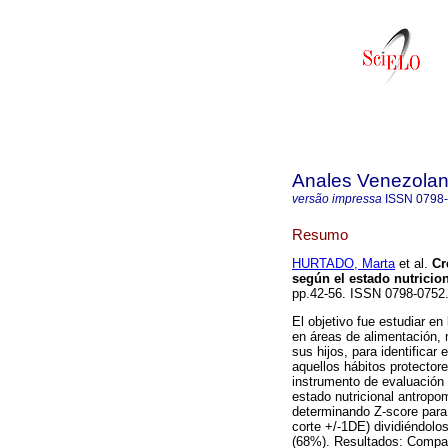
Anales Venezolan
versão impressa
ISSN
0798
Resumo
HURTADO, Marta
et al.
Cr
según el estado nutricion
pp.42-56. ISSN 0798-0752
El objetivo fue estudiar en
en áreas de alimentación, n
sus hijos, para identificar
aquellos hábitos protector
instrumento de evaluación
estado nutricional antropo
determinando Z-score para 
corte +/-1DE) dividiéndolos
(68%). Resultados: Compat