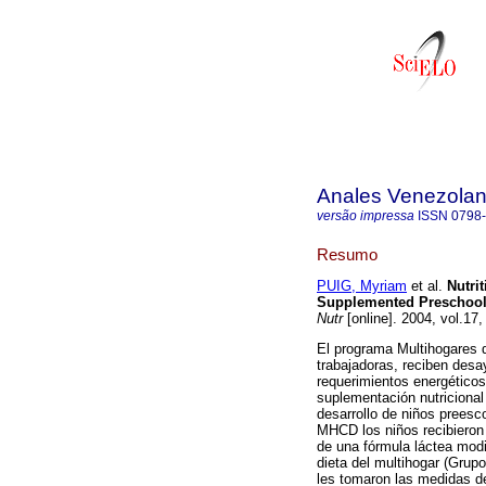
Anales Venezolan
versão impressa
ISSN
0798
Resumo
PUIG, Myriam
et al.
Nutri
Supplemented Preschool
Nutr
[online]. 2004, vol.17
El programa Multihogares 
trabajadoras, reciben des
requerimientos energéticos
suplementación nutricional
desarrollo de niños preesc
MHCD los niños recibieron
de una fórmula láctea modi
dieta del multihogar (Grupo 
les tomaron las medidas de