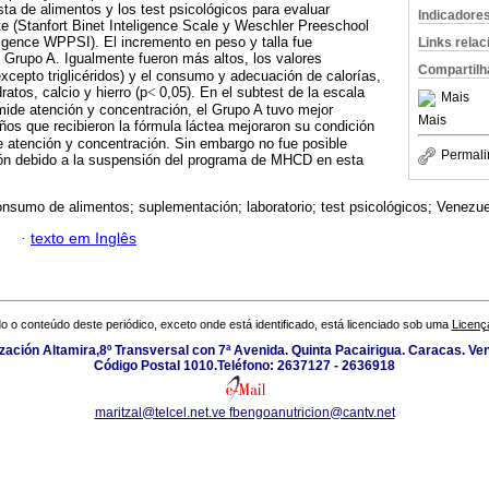
sta de alimentos y los test psicológicos para evaluar
Indicadore
e (Stanfort Binet Inteligence Scale y Weschler Preeschool
ligence WPPSI). El incremento en peso y talla fue
Links rela
 Grupo A. Igualmente fueron más altos, los valores
Compartilh
excepto triglicéridos) y el consumo y adecuación de calorías,
ratos, calcio y hierro (p
<
0,05). En el subtest de la escala
Mais
ide atención y concentración, el Grupo A tuvo mejor
Mais
ños que recibieron la fórmula láctea mejoraron su condición
de atención y concentración. Sin embargo no fue posible
Permali
ción debido a la suspensión del programa de MHCD en esta
onsumo de alimentos; suplementación; laboratorio; test psicológicos; Venezue
·
texto em Inglês
o o conteúdo deste periódico, exceto onde está identificado, está licenciado sob uma
Licenç
zación Altamira,8º Transversal con 7ª Avenida. Quinta Pacairigua. Caracas. Ve
Código Postal 1010.Teléfono: 2637127 - 2636918
maritzal@telcel.net.ve
fbengoanutricion@cantv.net