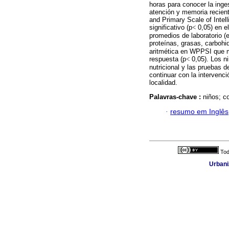
horas para conocer la inge
atención y memoria recient
and Primary Scale of Intel
significativo (p
<
0,05) en el
promedios de laboratorio (
proteínas, grasas, carbohid
aritmética en WPPSI que m
respuesta (p
<
0,05). Los ni
nutricional y las pruebas 
continuar con la interven
localidad.
Palavras-chave :
niños; c
·
resumo em Inglês
Tod
Urbani