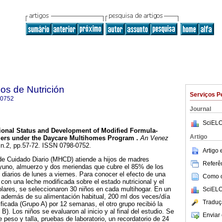
os de Nutrición
Serviços P
-0752
Journal
SciELO
tional Status and Development of Modified Formula-
Artigo
ers under the Daycare Multihomes Program
.
An Venez
, n.2, pp.57-72. ISSN 0798-0752.
Artigo
de Cuidado Diario (MHCD) atiende a hijos de madres
Referên
ayuno, almuerzo y dos meriendas que cubre el 85% de los
 diarios de lunes a viernes. Para conocer el efecto de una
Como ci
 con una leche modificada sobre el estado nutricional y el
olares, se seleccionaron 30 niños en cada multihogar. En un
SciELO
 además de su alimentación habitual, 200 ml dos veces/día
Traduç
ficada (Grupo A) por 12 semanas, el otro grupo recibió la
B). Los niños se evaluaron al inicio y al final del estudio. Se
Enviar 
 peso y talla, pruebas de laboratorio, un recordatorio de 24