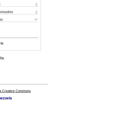
s
cionados
ar
nk
la.
a Creative Commons
nezuela