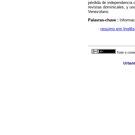
pérdida de independencia d
revistas dominicales, y una
Venezolano.
Palavras-chave :
Informac
·
resumo em Inglês
Todo o conte
Urbani