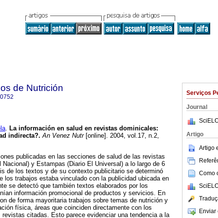
os de Nutrición
Serviços P
-0752
Journal
SciELO
la
.
La información en salud en revistas dominicales:
Artigo
ad indirecta?
.
An Venez Nutr
[online]. 2004, vol.17, n.2,
.
Artigo
iones publicadas en las secciones de salud de las revistas
Referên
 Nacional) y Estampas (Diario El Universal) a lo largo de 6
s de los textos y de su contexto publicitario se determinó
Como ci
 los trabajos estaba vinculado con la publicidad ubicada en
te se detectó que también textos elaborados por los
SciELO
enían información promocional de productos y servicios. En
Traduç
on de forma mayoritaria trabajos sobre temas de nutrición y
tación física, áreas que coinciden directamente con los
Enviar 
s revistas citadas. Esto parece evidenciar una tendencia a la