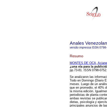
Anales Venezolan
versão impressa
ISSN
0798
Resumo
MONTES DE OCA, Aciane
¿una vía para la publicid
pp.73-81. ISSN 0798-0752
Se analizaron las informac
Todo en Domingo (Diario El
meses. Luego de un análisi
que en promedio, el 40% de
la misma edición. Igualmen
periodistas de planta cont
ambas revistas se publicar
dietas, psicología y ejerci
principales anuncios de la