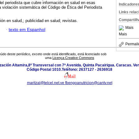
el periodista que cubre información en salud en esas
Indicadore
 violación sistemática del Código de Ética del Periodista
Links rela
Compartilh
ión en salud,; publicidad en salud; revistas.
Mais
·
texto em Espanhol
Mais
Permali
údo deste periódico, exceto onde está identificado, está licenciado sob
uma
Licença Creative Commons
zación Altamira,8º Transversal con 7ª Avenida. Quinta Pacairigua. Caracas. Ve
Código Postal 1010.Teléfono: 2637127 - 2636918
maritzal@telcel.net.ve
fbengoanutricion@cantv.net