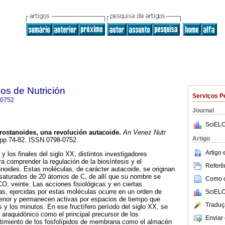
os de Nutrición
Serviços P
-0752
Journal
SciELO
rostanoides, una revolución autacoide
.
An Venez Nutr
Artigo
, pp.74-82. ISSN 0798-0752.
Artigo
y los finales del siglo XX, distintos investigadores
a comprender la regulación de la biosíntesis y el
Referên
oides. Estas moléculas, de carácter autacoide, se originan
nsaturados de 20 átomos de C, de allí que su nombre se
Como ci
ICO, veinte. Las acciones fisiológicas y en ciertas
cas, ejercidas por estas moléculas ocurre en un orden de
SciELO
enor y permanecen activas por espacios de tiempo que
Traduç
 y los minutos. En ese fructífero período del siglo XX, se
do araquidónico como el principal precursor de los
Enviar 
rtimiento de los fosfolípidos de membrana como el almacén