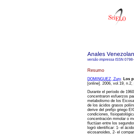
Anales Venezolan
versão impressa
ISSN
0798
Resumo
DOMINGUEZ, Zury
.
Los p
[online]. 2006, vol.19, n.2
Durante el período de 1960 
concentraron esfuerzos par
metabolismo de los Eicosan
de los ácidos grasos polii
derive del prefijo griego E
condiciones, fisiopatológi
concentración mmolar o m
fluctúan entre los segundos
logró identificar: 1- el áci
eicosanoides, 2- el compa