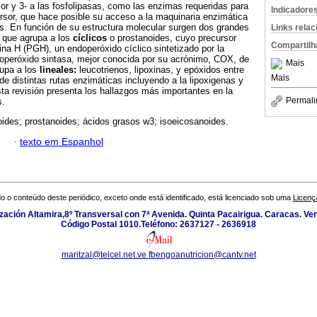
sor y 3- a las fosfolipasas, como las enzimas requeridas para
Indicadore
cursor, que hace posible su acceso a la maquinaria enzimática
s. En función de su estructura molecular surgen dos grandes
Links rela
l que agrupa a los
cíclicos
o prostanoides, cuyo precursor
Compartilh
ina H (PGH), un endoperóxido cíclico sintetizado por la
operóxido sintasa, mejor conocida por su acrónimo, COX, de
Mais
rupa a los
lineales:
leucotrienos, lipoxinas, y epóxidos entre
Mais
de distintas rutas enzimáticas incluyendo a la lipoxigenas y
ta revisión presenta los hallazgos más importantes en la
Permali
s.
ides; prostanoides; ácidos grasos w3; isoeicosanoides.
·
texto em Espanhol
o o conteúdo deste periódico, exceto onde está identificado, está licenciado sob uma
Licenç
zación Altamira,8º Transversal con 7ª Avenida. Quinta Pacairigua. Caracas. Ve
Código Postal 1010.Teléfono: 2637127 - 2636918
maritzal@telcel.net.ve
fbengoanutricion@cantv.net