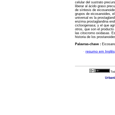
celular del sustrato precur
liberar al ácido graso pre
de síntesis de eicosanoide
grupos de eicosanoides, e
universal es la prostagland
enzima prostaglandina end
cicloxigenasa; y el que ag
otros, que son el producto 
las citocromo oxidasas. Es
historia de los prostanoide
Palavras-chave :
Eicosano
·
resumo em Inglês
Tod
Urbani