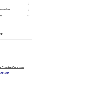
s
cionados
ar
nk
a Creative Commons
nezuela