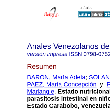
Anales Venezolanos de 
versión impresa
ISSN
0798-075
Resumen
BARON, María Adela
;
SOLANO
PAEZ, María Concepción
y
Mariangie
.
Estado nutricional
parasitosis intestinal en
niñ
Estado Carabobo, Venezuel