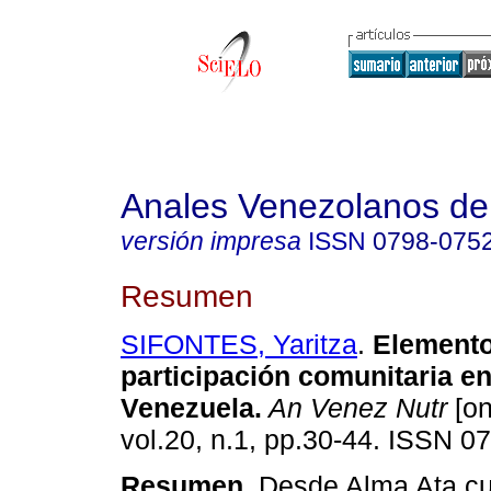
Anales Venezolanos de 
versión impresa
ISSN
0798-075
Resumen
SIFONTES, Yaritza
.
Elemento
participación comunitaria en
Venezuela
.
An Venez Nutr
[on
vol.20, n.1, pp.30-44. ISSN 0
Resumen.
Desde Alma Ata cu