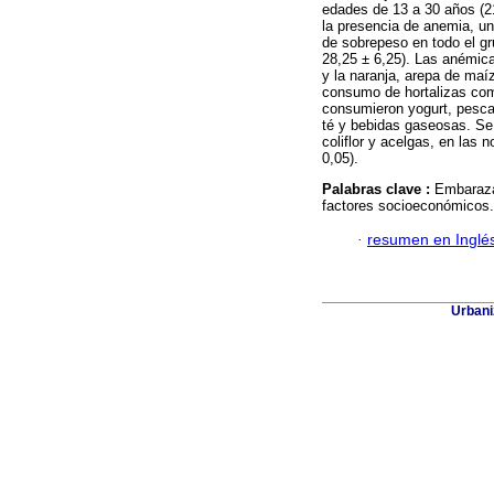
edades de 13 a 30 años (21
la presencia de anemia, un
de sobrepeso en todo el g
28,25 ± 6,25). Las anémica
y la naranja, arepa de maí
consumo de hortalizas como
consumieron yogurt, pesca
té y bebidas gaseosas. Se 
coliflor y acelgas, en las 
0,05).
Palabras clave :
Embaraza
factores socioeconómicos.
·
resumen en Inglé
Urbani