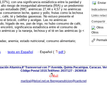
,07%), con una significancia estadística entre la paridad y
Enviar 
 alto riesgo de inseguridad alimentaria (RIA) y un predominio
rupo estudiado (IMC: anémicas 27,44 ± 4,57 y no anémicas
Indicadore
s consumieron leche, queso y pollo, frutas como la lechosa
Links rela
z, café, té y bebidas gaseosas. No estuvo presente el
 el brócoli, coliflor y acelgas. Las no anémicas
Compartir
do, hígado de res, pan de trigo, no hubo consumo de café,
encontró, significancia estadística entre el consumo de
Otros
no anémicas y la naranja, lechosa y el té en las anémicas (p <
Otros
Permali
das; anemia; estado nutricional; consumo alimentario;
s
·
texto en Español
·
Español (
pdf
)
zación Altamira,8º Transversal con 7ª Avenida. Quinta Pacairigua. Caracas. Ve
Código Postal 1010.Teléfono: 2637127 - 2636918
maritzal@telcel.net.ve
fbengoanutricion@cantv.net