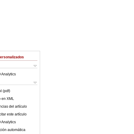
Personalizados
 Analytics
l (pdf)
lo en XML
cias del artículo
tar este artículo
 Analytics
ción automática