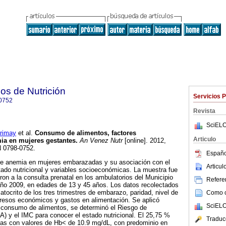
os de Nutrición
Servicios 
0752
Revista
SciELO
rimay
et al.
Consumo de alimentos, factores
Articulo
ia en mujeres gestantes
.
An Venez Nutr
[online]. 2012,
N 0798-0752.
Españo
 de anemia en mujeres embarazadas y su asociación con el
Articu
ado nutricional y variables socioeconómicas. La muestra fue
ron a la consulta prenatal en los ambulatorios del Municipio
Referen
año 2009, en edades de 13 y 45 años. Los datos recolectados
tocrito de los tres trimestres de embarazo, paridad, nivel de
Como ci
gresos económicos y gastos en alimentación. Se aplicó
SciELO
 consumo de alimentos, se determinó el Riesgo de
IA) y el IMC para conocer el estado nutricional. El 25,75 %
Traduc
as con valores de Hb< de 10.9 mg/dL, con predominio en