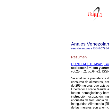
Anales Venezolan
versión impresa
ISSN
0798-
Resumen
QUINTERO DE RIVAS, Yu
socioeconómicos y anem
vol.25, n.2, pp.64-72. ISS
Se analizó la prevalencia
consumo de alimentos, est
de 299 mujeres que asistie
Libertador Estado Mérida 
fueron, hemoglobina y hema
instrucción, ocupación, in
encuesta de frecuencia de
Inseguridad Alimentaria (R
de las mujeres son anémic