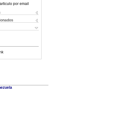
articulo por email
s
cionados
nk
nezuela