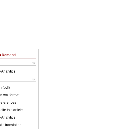
on Demand
 Analytics
h (pdf)
 in xml format
 references
cite this article
 Analytics
ic translation