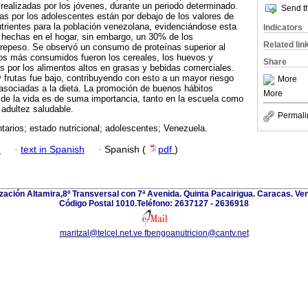
 realizadas por los jóvenes, durante un periodo determinado.
Send th
das por los adolescentes están por debajo de los valores de
utrientes para la población venezolana, evidenciándose esta
Indicators
 hechas en el hogar, sin embargo, un 30% de los
Related lin
repeso. Se observó un consumo de proteínas superior al
s más consumidos fueron los cereales, los huevos y
Share
s por los alimentos altos en grasas y bebidas comerciales.
 frutas fue bajo, contribuyendo con esto a un mayor riesgo
More
sociadas a la dieta. La promoción de buenos hábitos
More
 de la vida es de suma importancia, tanto en la escuela como
 adultez saludable.
Permali
tarios; estado nutricional; adolescentes; Venezuela.
h
·
text in Spanish
·
Spanish (
pdf
)
zación Altamira,8º Transversal con 7ª Avenida. Quinta Pacairigua. Caracas. Ve
Código Postal 1010.Teléfono: 2637127 - 2636918
maritzal@telcel.net.ve
fbengoanutricion@cantv.net