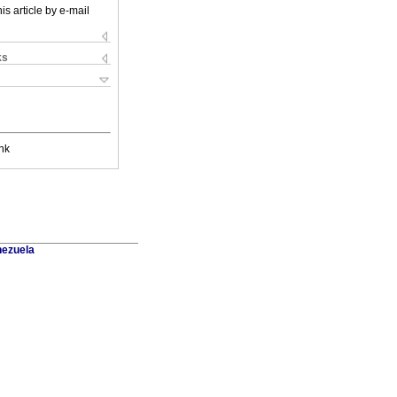
is article by e-mail
ks
nk
nezuela