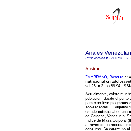
Anales Venezolan
Print version
ISSN
0798-075
Abstract
ZAMBRANO, Rosaura
et a
nutricional en adolescen
vol.26, n.2, pp.86-94. ISS
Actualmente, existe mucho 
población, desde el punto 
para planificar programas d
adolescentes. El objetivo f
estado nutricional de una 
de Caracas, Venezuela. Se 
Índice de Masa Corporal (I
a través de un recordatori
consumo. Se determinó el t