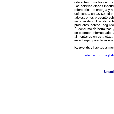
diferentes comidas del día
Las calorías diarias ingeri
referencias de energía y n
deficiencia en las comidas
adolescentes presentó sob
recomendado. Los alimento
productos lácteos, seguido
El consumo de hortalizas y
de padecer enfermedades a
alimentarios en esta etapa
en el hogar, para tener una
Keywords :
Hábitos alimen
·
abstract in Englis
Urbani