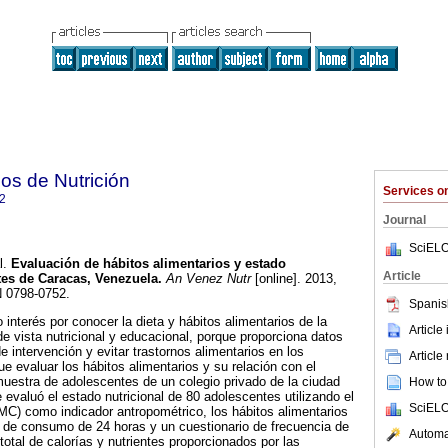
os de Nutrición
Services 
2
Journal
SciELO
l.
Evaluación de hábitos alimentarios y estado
Article
tes de Caracas, Venezuela
.
An Venez Nutr
[online]. 2013,
N 0798-0752.
Spanis
interés por conocer la dieta y hábitos alimentarios de la
Article
de vista nutricional y educacional, porque proporciona datos
e intervención y evitar trastornos alimentarios en los
Article
ue evaluar los hábitos alimentarios y su relación con el
muestra de adolescentes de un colegio privado de la ciudad
How to 
evaluó el estado nutricional de 80 adolescentes utilizando el
SciELO
MC) como indicador antropométrico, los hábitos alimentarios
o de consumo de 24 horas y un cuestionario de frecuencia de
Automat
otal de calorías y nutrientes proporcionados por las