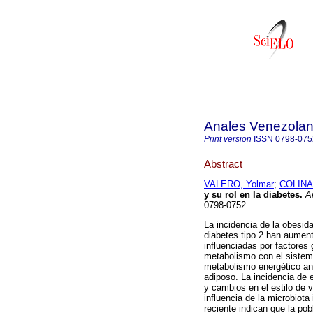
Anales Venezolan
Print version
ISSN
0798-075
Abstract
VALERO, Yolmar
;
COLINA
y su rol en la diabetes
.
An
0798-0752.
La incidencia de la obesid
diabetes tipo 2 han aumen
influenciadas por factores
metabolismo con el sistem
metabolismo energético anor
adiposo. La incidencia de 
y cambios en el estilo de v
influencia de la microbiota
reciente indican que la po