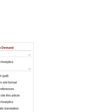
on Demand
 Analytics
h (pdf)
 in xml format
 references
cite this article
 Analytics
ic translation