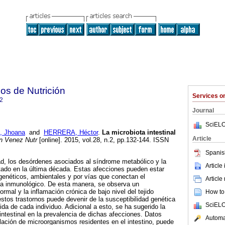
os de Nutrición
Services 
2
Journal
SciELO
, Jhoana
and
HERRERA, Héctor
.
La microbiota intestinal
Article
 Venez Nutr
[online]. 2015, vol.28, n.2, pp.132-144. ISSN
Spanis
ad, los desórdenes asociados al síndrome metabólico y la
Article
tado en la última década. Estas afecciones pueden estar
 genéticos, ambientales y por vías que conectan el
Article
a inmunológico. De esta manera, se observa un
mal y la inflamación crónica de bajo nivel del tejido
How to 
estos trastornos puede devenir de la susceptibilidad genética
SciELO
ida de cada individuo. Adicional a esto, se ha sugerido la
 intestinal en la prevalencia de dichas afecciones. Datos
Automat
blación de microorganismos residentes en el intestino, puede