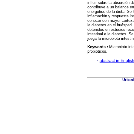
influir sobre la absorción 
contribuye a un balance en
energético de la dieta. Se
inflamación y respuesta i
conocer con mayor certeza e
la diabetes en el huésped. 
obtenidos en estudios reci
intestinal a la diabetes. 
juega la microbiota intestin
Keywords :
Microbiota int
probióticos.
·
abstract in Englis
Urbani