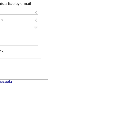
is article by e-mail
ks
nk
nezuela