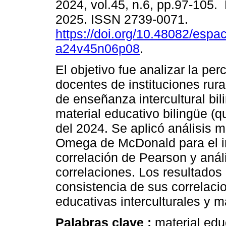
2024, vol.45, n.6, pp.97-105
2025. ISSN 2739-0071.
https://doi.org/10.48082/espac
a24v45n06p08
.
El objetivo fue analizar la pe
docentes de instituciones rur
de enseñanza intercultural bil
material educativo bilingüe (q
del 2024. Se aplicó análisis m
Omega de McDonald para el in
correlación de Pearson y anál
correlaciones. Los resultados
consistencia de sus correlaci
educativas interculturales y m
Palabras clave :
material educ