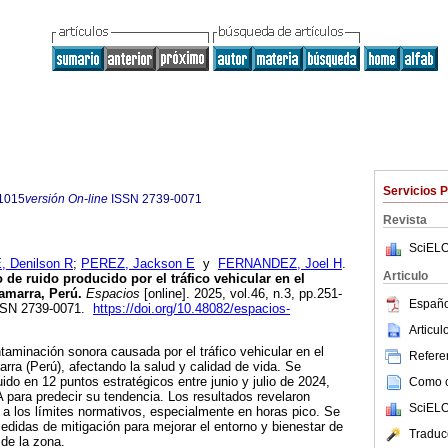
Servicios 
1015
versión On-line
ISSN
2739-0071
Revista
SciELO
, Denilson R
;
PEREZ, Jackson E
y
FERNANDEZ, Joel H
.
Articulo
de ruido producido por el tráfico vehicular en el
amarra, Perú.
Espacios
[online]. 2025, vol.46, n.3, pp.251-
Españo
ISSN 2739-0071.
https://doi.org/10.48082/espacios-
Articu
ntaminación sonora causada por el tráfico vehicular en el
Referen
ra (Perú), afectando la salud y calidad de vida. Se
ido en 12 puntos estratégicos entre junio y julio de 2024,
Como ci
para predecir su tendencia. Los resultados revelaron
SciELO
s a los límites normativos, especialmente en horas pico. Se
didas de mitigación para mejorar el entorno y bienestar de
Traduc
de la zona.