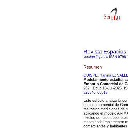
Revista Espacios
versión impresa
ISSN
0798-
Resumen
QUISPE, Yanina E
;
VALLE
Modelamiento estadístico 
Emporio Comercial de G
262. Epub 18-Jul-2025. 
a25v46n03p19
.
Este estudio analiza la co
emporio comercial de Gamar
realizaron mediciones de ru
aplicando el modelo ARIMA 
niveles de ruido superiore
recomienda implementar me
comerciantes y habitantes 