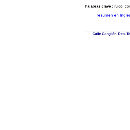
Palabras clave :
ruido; co
·
resumen en Inglé
Calle Cangilón, Res. T