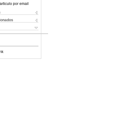
articulo por email
s
cionados
nk