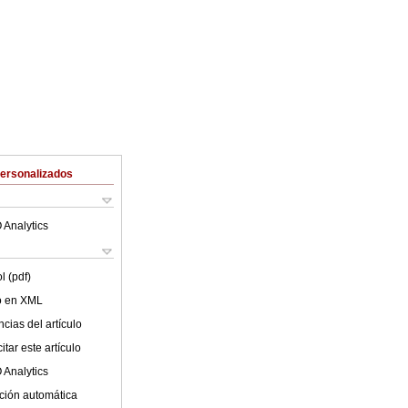
Personalizados
 Analytics
l (pdf)
lo en XML
cias del artículo
tar este artículo
 Analytics
ción automática