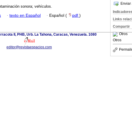
Enviar 
ntaminación sonora; vehículos.
Indicadore
s
·
texto en Español
·
Español (
pdf
)
Links rela
Compartir
Otros
erracota II, PHB, Urb. La Tahona, Caracas, Venezuela. 1080
Otros
editor@revistaespacios.com
Permali